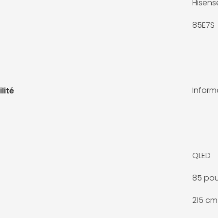
Hisens
85E7S
Infor
lité
QLED
85 po
215 cm