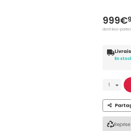
999€
dont éco-partic
Livrai
En stoc
Quantité
1
Parta
Reprise