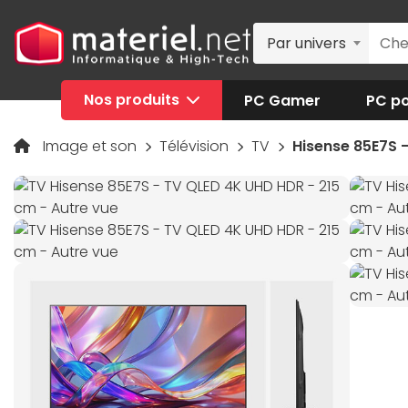
Par univers
Nos produits
PC Gamer
PC po
Image et son
Télévision
TV
Hisense 85E7S 