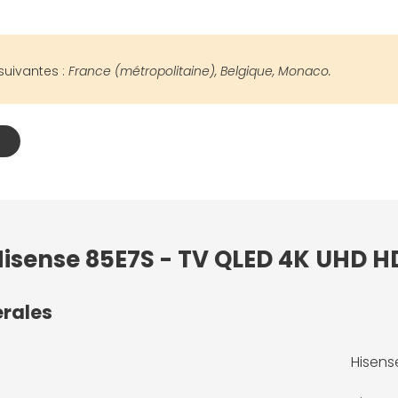
suivantes :
France (métropolitaine), Belgique, Monaco.
Hisense 85E7S - TV QLED 4K UHD H
érales
Hisens