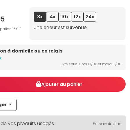
3x
4x
10x
12x
24x
95
Une erreur est survenue
ipation 15€
17
son à domicile ou en relais
k
Livré entre lundi 10/08 et mardi 11/08
Ajouter au panier
ger
 de vos produits usagés
En savoir plus