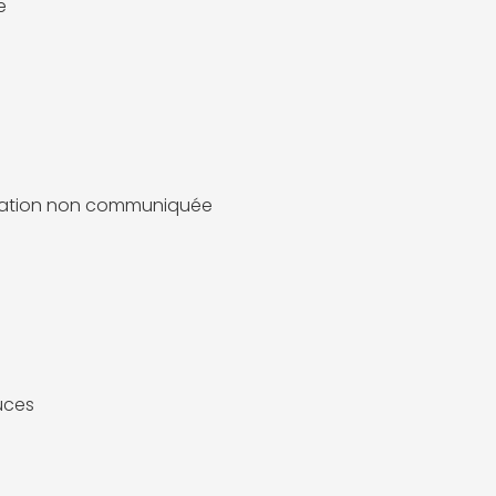
e
mation non communiquée
uces