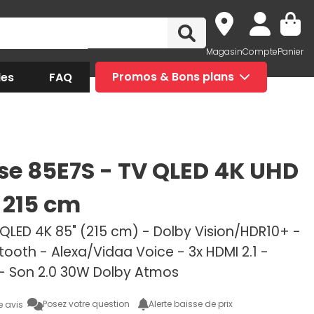
Magasin
Compte
Panier
des
FAQ
Promos & Bons plans
se 85E7S - TV QLED 4K UHD
 215 cm
 QLED 4K 85" (215 cm) - Dolby Vision/HDR10+ -
tooth - Alexa/Vidaa Voice - 3x HDMI 2.1 -
- Son 2.0 30W Dolby Atmos
Posez votre question
Alerte baisse de prix
e avis