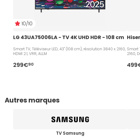
10/10
LG 43UA75006LA - TV 4K UHD HDR - 108 cm   
Hise
Smart TV, Téléviseur LED, 43" (108 cm), résolution 3840 x 2160,
Smart T
HDMI 2.1, VRR, ALLM
2160, D
299€
499
90
Autres marques
TV Samsung