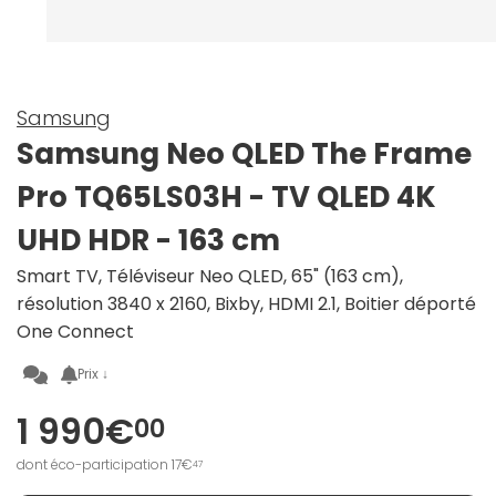
Samsung
Samsung Neo QLED The Frame
Pro TQ65LS03H - TV QLED 4K
UHD HDR - 163 cm
Smart TV, Téléviseur Neo QLED, 65" (163 cm),
résolution 3840 x 2160, Bixby, HDMI 2.1, Boitier déporté
One Connect
Prix ↓
1 990€
00
dont éco-participation 17€
47