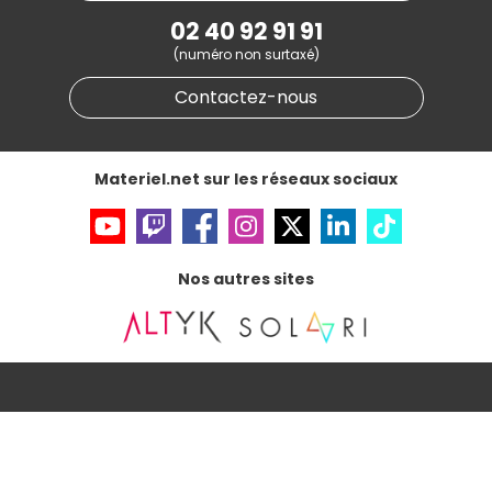
Marketplace
Partenariat & Sponsoring
02 40 92 91 91
Informations légales
(numéro non surtaxé)
Données personnelles
et
cookies
Gérer vos cookies
Contactez-nous
Accessibilité : non conforme
Materiel.net sur les réseaux sociaux
Nos autres sites