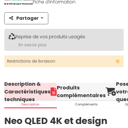
Fiche d'information
Partager
Reprise de vos produits usagés
En savoir plus
Restrictions de livraison
Description &
Pos
Produits
Caractéristiques
votr
complémentaires
techniques
ques
Description
Compléments
Q
Neo QLED 4K et design