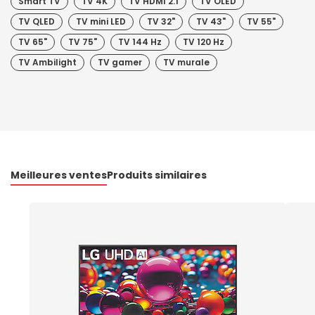
Smart TV
TV 4K
TV HDMI 2.1
TV OLED
TV QLED
TV mini LED
TV 32"
TV 43"
TV 55"
TV 65"
TV 75"
TV 144 Hz
TV 120 Hz
TV Ambilight
TV gamer
TV murale
Meilleures ventes
Produits similaires