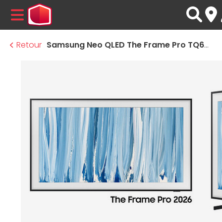
MENU
Retour
Samsung Neo QLED The Frame Pro TQ65LS03H - TV QLED 4K UHD HDR - 163 cm