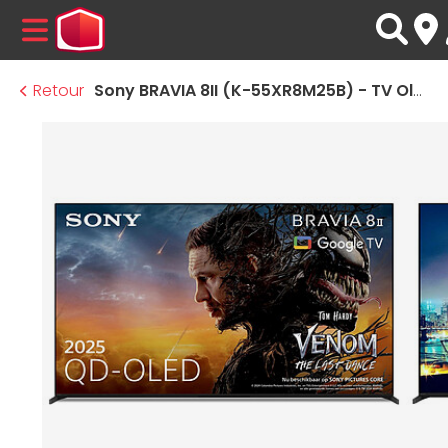
MENU
Retour
Sony BRAVIA 8II (K-55XR8M25B) - TV Oled 4K UHD HDR - 139 cm