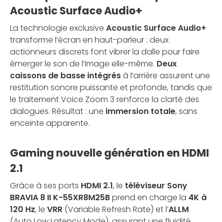
Acoustic Surface Audio+
La technologie exclusive
Acoustic Surface Audio+
transforme l’écran en haut-parleur : deux
actionneurs discrets font vibrer la dalle pour faire
émerger le son de l’image elle-même.
Deux
caissons de basse intégrés
à l’arrière assurent une
restitution sonore puissante et profonde, tandis que
le traitement Voice Zoom 3 renforce la clarté des
dialogues. Résultat : une
immersion totale
, sans
enceinte apparente.
Gaming nouvelle génération en HDMI
2.1
Grâce à ses ports
HDMI 2.1
, le
téléviseur Sony
BRAVIA 8 II K-55XR8M25B
prend en charge la
4K à
120 Hz
, le
VRR
(Variable Refresh Rate) et l’
ALLM
(Auto Low Latency Mode), assurant une fluidité