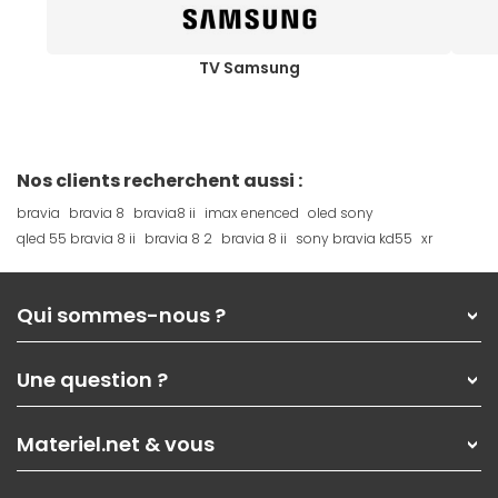
TV Samsung
Nos clients recherchent aussi :
bravia
bravia 8
bravia8 ii
imax enenced
oled sony
qled 55 bravia 8 ii
bravia 8 2
bravia 8 ii
sony bravia kd55
xr
Qui sommes-nous ?
Qui sommes-nous ?
Une question ?
Nos services
Les magasins Materiel.net
Rubrique d'aide / FAQ
Nos solutions pour les pros
Materiel.net & vous
Paiement, livraison
Contactez-nous
Garanties
,
Pack Zen
On répare votre PC portable