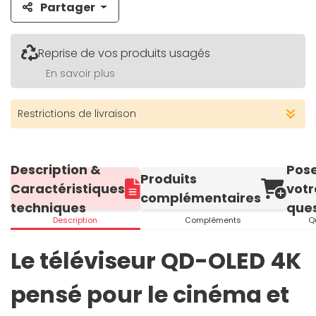
Partager
Reprise de vos produits usagés
En savoir plus
Restrictions de livraison
Description &
Pos
Produits
Caractéristiques
votr
complémentaires
techniques
ques
Description
Compléments
Q
Le téléviseur QD-OLED 4K
pensé pour le cinéma et