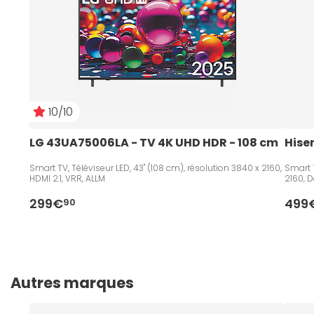
10/10
LG 43UA75006LA - TV 4K UHD HDR - 108 cm   
Hise
Smart TV, Téléviseur LED, 43" (108 cm), résolution 3840 x 2160,
Smart T
HDMI 2.1, VRR, ALLM
2160, D
299€
499
90
Autres marques