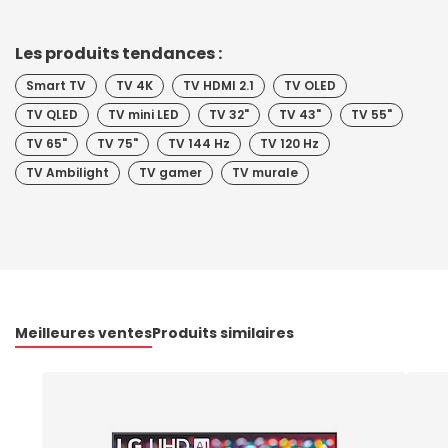
Les produits tendances :
Smart TV
TV 4K
TV HDMI 2.1
TV OLED
TV QLED
TV mini LED
TV 32"
TV 43"
TV 55"
TV 65"
TV 75"
TV 144 Hz
TV 120 Hz
TV Ambilight
TV gamer
TV murale
Meilleures ventes
Produits similaires