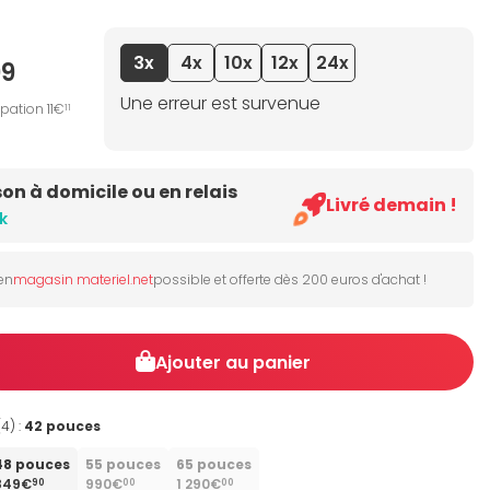
3x
4x
10x
12x
24x
99
Une erreur est survenue
pation 11€
11
son à domicile ou en relais
Livré demain !
k
 en
magasin materiel.net
possible et offerte dès 200 euros d'achat !
Ajouter au panier
(4) :
42 pouces
48 pouces
55 pouces
65 pouces
849€
990€
1 290€
90
00
00