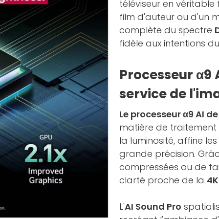
téléviseur en véritable
film d'auteur ou d'un m
complète du spectre
fidèle aux intentions du
Processeur α9 A
service de l'im
Le processeur α9 AI de
matière de traitement d
la luminosité, affine l
grande précision. Grâce
compressées ou de fai
clarté proche de la
4K
L'
AI Sound Pro
spatiali