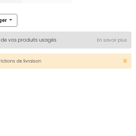
ger
 de vos produits usagés
En savoir plus
rictions de livraison