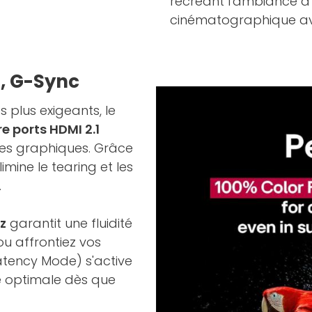
recréant l'ambiance d'
cinématographique av
R, G-Sync
 plus exigeants, le
e ports HDMI 2.1
tes graphiques. Grâce
 élimine le tearing et les
.
z
garantit une fluidité
ou affrontiez vos
tency Mode) s'active
é optimale dès que