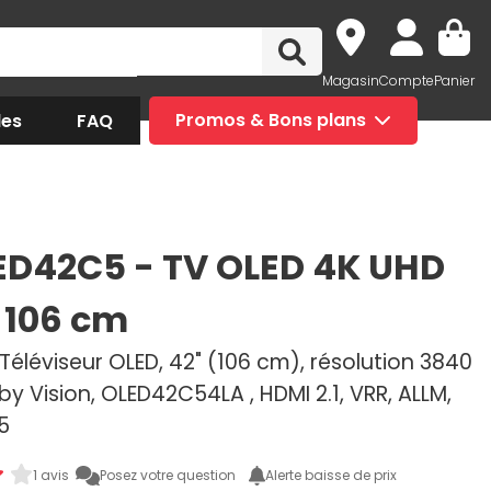
Magasin
Compte
Panier
des
FAQ
Promos & Bons plans
ED42C5 - TV OLED 4K UHD
 106 cm
Téléviseur OLED, 42" (106 cm), résolution 3840
lby Vision, OLED42C54LA , HDMI 2.1, VRR, ALLM,
5
1 avis
Posez votre question
Alerte baisse de prix