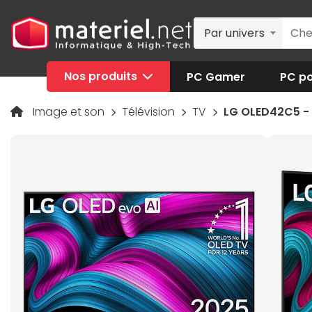
Par univers
Nos produits
PC Gamer
PC po
Image et son
Télévision
TV
LG OLED42C5 - 