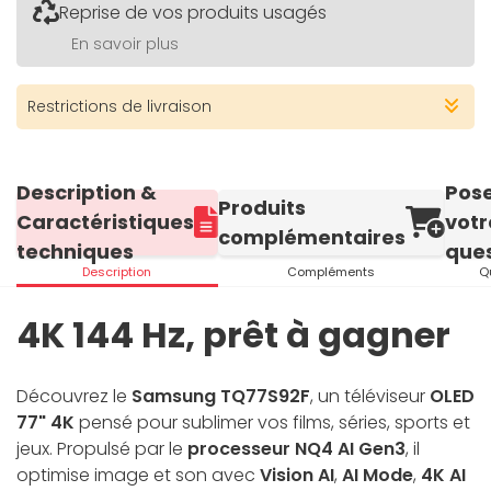
Reprise de vos produits usagés
En savoir plus
Restrictions de livraison
Description &
Pos
Produits
Caractéristiques
votr
complémentaires
techniques
ques
Description
Compléments
Q
4K 144 Hz, prêt à gagner
Découvrez le
Samsung TQ77S92F
, un téléviseur
OLED
77" 4K
pensé pour sublimer vos films, séries, sports et
jeux. Propulsé par le
processeur NQ4 AI Gen3
, il
optimise image et son avec
Vision AI
,
AI Mode
,
4K AI