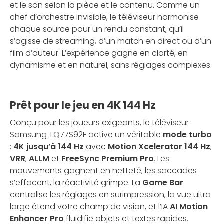
et le son selon la pièce et le contenu. Comme un
chef d’orchestre invisible, le téléviseur harmonise
chaque source pour un rendu constant, qu’il
s’agisse de streaming, d’un match en direct ou d’un
film d’auteur. L’expérience gagne en clarté, en
dynamisme et en naturel, sans réglages complexes.
Prêt pour le jeu en 4K 144 Hz
Conçu pour les joueurs exigeants, le téléviseur
Samsung TQ77S92F active un véritable
mode turbo
:
4K jusqu’à 144 Hz
avec
Motion Xcelerator 144 Hz
,
VRR
,
ALLM
et
FreeSync Premium Pro
. Les
mouvements gagnent en netteté, les saccades
s’effacent, la réactivité grimpe. La
Game Bar
centralise les réglages en surimpression, la vue ultra
large étend votre champ de vision, et l’IA
AI Motion
Enhancer Pro
fluidifie objets et textes rapides.