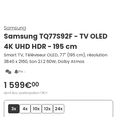
Samsung
Samsung TQ77S92F - TV OLED
4K UHD HDR - 195 cm
Smart TV, Téléviseur OLED, 77" (195 cm), résolution
3840 x 2160, Son 2.1.2 60W, Dolby Atmos
Prix ↓
1 599€
00
dont éco-participation 17€
47
3x
4x
10x
12x
24x