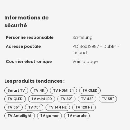
Informations de
sécurité
Personne responsable
Samsung
Adresse postale
PO Box 12987 – Dublin -
Ireland
Courrier électronique
Voir la page
Les produits tendances :
Smart TV
TV 4K
TV HDMI 2.1
TV OLED
TV QLED
TV mini LED
TV 32"
TV 43"
TV 55"
TV 65"
TV 75"
TV 144 Hz
TV 120 Hz
TV Ambilight
TV gamer
TV murale