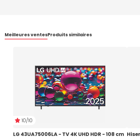
Meilleures ventes
Produits similaires
10/10
LG 43UA75006LA - TV 4K UHD HDR - 108 cm   
Hise