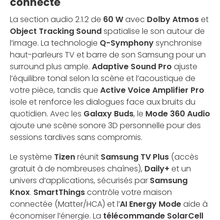
connecté
La section audio 2.1.2 de
60 W
avec
Dolby Atmos
et
Object Tracking Sound
spatialise le son autour de
l’image. La technologie
Q-Symphony
synchronise
haut-parleurs TV et barre de son Samsung pour un
surround plus ample.
Adaptive Sound Pro
ajuste
l’équilibre tonal selon la scène et l’acoustique de
votre pièce, tandis que
Active Voice Amplifier Pro
isole et renforce les dialogues face aux bruits du
quotidien. Avec les
Galaxy Buds
, le
Mode 360 Audio
ajoute une scène sonore 3D personnelle pour des
sessions tardives sans compromis.
Le système
Tizen
réunit
Samsung TV Plus
(accès
gratuit à de nombreuses chaînes),
Daily+
et un
univers d’applications, sécurisés par
Samsung
Knox
.
SmartThings
contrôle votre maison
connectée (Matter/HCA) et l’
AI Energy Mode
aide à
économiser l’énergie. La
télécommande SolarCell