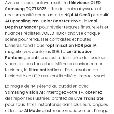
Avec ses pixels auto-émissifs, le
téléviseur OLED
Samsung TQ77S92F
offre des noirs abyssaux et
une luminosité percutante. Le
NQ4 AI Gen3
pilote
4K
AI Upscaling Pro
,
Color Booster Pro
et le
Real
Depth Enhancer
pour révéler textures fines, reliefs et
nuances réalistes. L’
OLED HDR+
analyse chaque
scène pour rehausser contrastes et hautes
lumières, tandis que l’
optimisation HDR par IA
magnifie vos contenus SDR. La
certification
Pantone
garantit une restitution fidèle des couleurs,
y compris des tons chair. Même en environnement
lumineux, le
filtre antireflet
et l’optimisation de
luminosité en HDR assurent lisibilité et impact visuel.
La magie de l’IA s’étend au quotidien avec
Samsung Vision AI
: interrogez votre TV, obtenez
des réponses illustrées, profitez de
Live Translate
pour sous-titres instantanés dans plusieurs langues
et laissez
AI Mode
ajuster automatiquement l’image