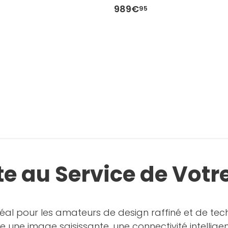
989€
95
 au Service de Votr
déal pour les amateurs de design raffiné et de t
 une image saisissante, une connectivité intellige