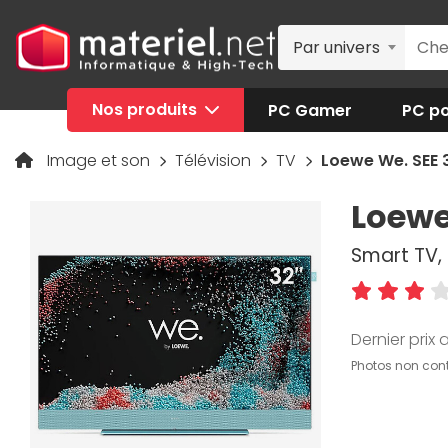
Par univers
Nos produits
PC Gamer
PC po
Image et son
Télévision
TV
Loewe We. SEE 
Loewe
Smart TV, 
Dernier prix a
Photos non cont