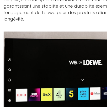
garantissant une stabilité et une durabilité exemp
l'engagement de Loewe pour des produits allian
longévité.