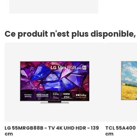
Ce produit n'est plus disponibl
LG 55MRGB88B - TV 4K UHD HDR - 139 
TCL 55A400 P
cm
cm