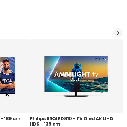
 - 189 cm
Philips 55OLED810 - TV Oled 4K UHD 
H
HDR - 139 cm
2