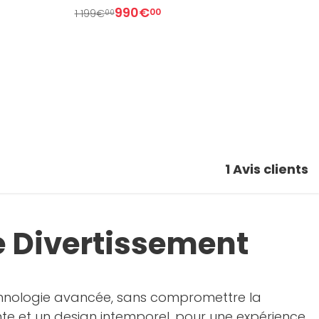
990€
9
00
1 199€
00
1
Avis clients
e Divertissement
echnologie avancée, sans compromettre la
nte et un design intemporel, pour une expérience