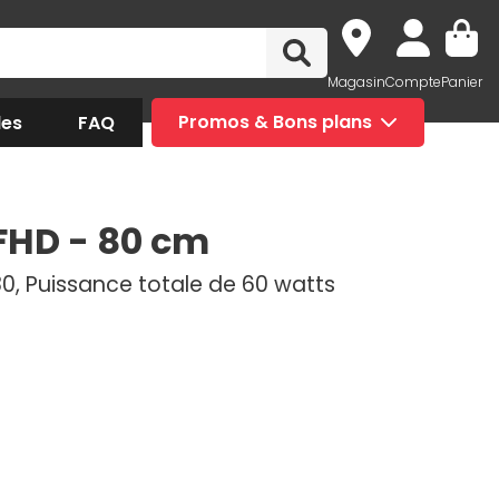
Magasin
Compte
Panier
des
FAQ
Promos & Bons plans
 FHD - 80 cm
080, Puissance totale de 60 watts