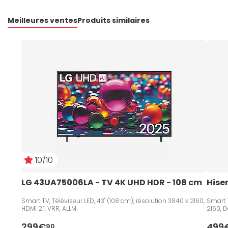
Meilleures ventes
Produits similaires
10/10
LG 43UA75006LA - TV 4K UHD HDR - 108 cm   
Hise
Smart TV, Téléviseur LED, 43" (108 cm), résolution 3840 x 2160,
Smart T
HDMI 2.1, VRR, ALLM
2160, D
299€
499
90