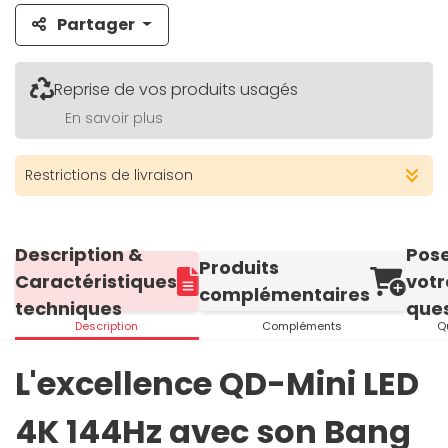
Partager
Reprise de vos produits usagés
En savoir plus
Restrictions de livraison
Description &
Pos
Produits
Caractéristiques
votr
complémentaires
techniques
ques
Description
Compléments
Q
L'excellence QD-Mini LED
4K 144Hz avec son Bang