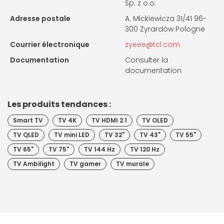
Sp. z o.o.
Adresse postale
A. Mickiewicza 31/41 96-
300 Zyrardów Pologne
Courrier électronique
zyeee@tcl.com
Documentation
Consulter la
documentation
Les produits tendances :
Smart TV
TV 4K
TV HDMI 2.1
TV OLED
TV QLED
TV mini LED
TV 32"
TV 43"
TV 55"
TV 65"
TV 75"
TV 144 Hz
TV 120 Hz
TV Ambilight
TV gamer
TV murale