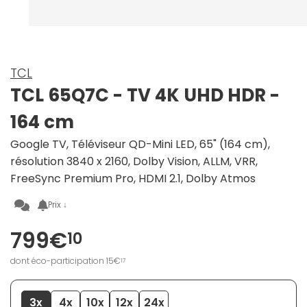
TCL
TCL 65Q7C - TV 4K UHD HDR -
164 cm
Google TV, Téléviseur QD-Mini LED, 65" (164 cm),
résolution 3840 x 2160, Dolby Vision, ALLM, VRR,
FreeSync Premium Pro, HDMI 2.1, Dolby Atmos
Prix ↓
799€
10
dont éco-participation 15€
17
3x
4x
10x
12x
24x