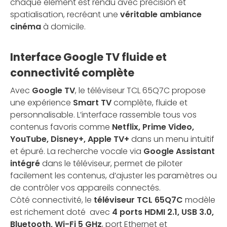
chaque élément est rendu avec précision et
spatialisation, recréant une
véritable ambiance
cinéma
à domicile.
Interface Google TV fluide et
connectivité complète
Avec
Google TV
, le téléviseur TCL 65Q7C propose
une expérience
Smart TV
complète, fluide et
personnalisable. L’interface rassemble tous vos
contenus favoris comme
Netflix, Prime Video,
YouTube, Disney+, Apple TV+
dans un menu intuitif
et épuré. La recherche vocale via
Google Assistant
intégré
dans le téléviseur, permet de piloter
facilement les contenus, d’ajuster les paramètres ou
de contrôler vos appareils connectés.
Côté connectivité, le
téléviseur TCL 65Q7C
modèle
est richement doté avec
4 ports HDMI 2.1, USB 3.0,
Bluetooth, Wi-Fi 5 GHz
, port Ethernet et