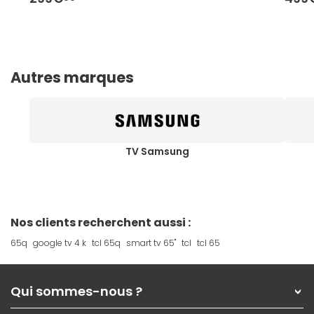
Autres marques
TV Samsung
Nos clients recherchent aussi :
65q
google tv 4 k
tcl 65q
smart tv 65"
tcl
tcl 65
Qui sommes-nous ?