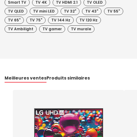
Smart TV
TV 4K
TV HDMI 2.1
TV OLED
TV QLED
TV mini LED
TV 32"
TV 43"
TV 55"
TV 65"
TV 75"
TV 144 Hz
TV 120 Hz
TV Ambilight
TV gamer
TV murale
Meilleures ventes
Produits similaires