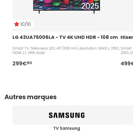
10/10
LG 43UA75006LA - TV 4K UHD HDR - 108 cm   
Hise
Smart TV, Téléviseur LED, 43" (108 cm), résolution 3840 x 2160,
Smart T
HDMI 2.1, VRR, ALLM
2160, D
299€
499
90
Autres marques
TV Samsung