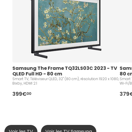
Samsung The Frame TQ32LS03C 2023 - TV 
Sams
QLED Full HD - 80 cm
80 c
Smart TV, Téléviseur QLED, 32" (80 cm), résolution 1920 x 1080,
Smart T
Bixby, HDMI 2.1
Wi-Fi/B
399€
379
00
Voir les TV
Voir les TV Samsung