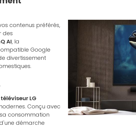
aiment
vos contenus préférés,
r des
nQ AI
, la
 compatible Google
 de divertissement
domestiques.
e
e
téléviseur LG
s modernes. Conçu avec
er sa consommation
s d'une démarche