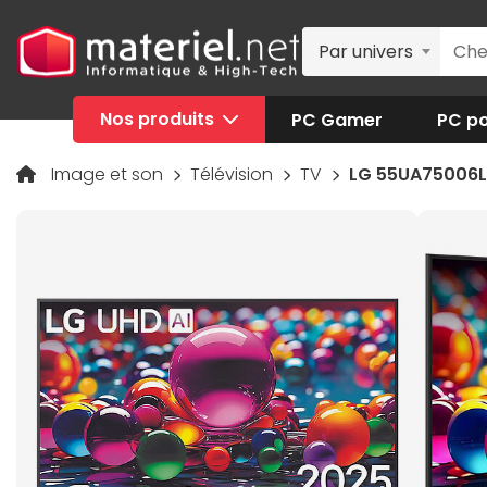
Par univers
Nos produits
PC Gamer
PC po
Image et son
Télévision
TV
LG 55UA75006LA