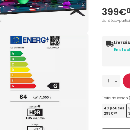
399€
dont éco-partic
Livrai
En stoc
Quantité
1
Taille de l'écran 
43 pouces
299€
90