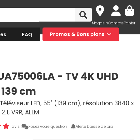
Magasin
Compte
Panier
des
FAQ
Promos & Bons plans
UA75006LA - TV 4K UHD
 139 cm
Téléviseur LED, 55" (139 cm), résolution 3840 x
 2.1, VRR, ALLM
1 avis
Posez votre question
Alerte baisse de prix