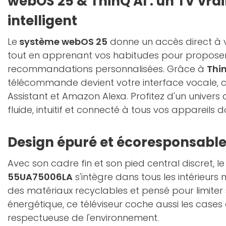
webOS 25 & ThinQ AI : un TV vr
intelligent
Le
système webOS 25
donne un accès direct à 
tout en apprenant vos habitudes pour propose
recommandations personnalisées. Grâce à
Thi
télécommande devient votre interface vocale,
Assistant et Amazon Alexa. Profitez d'un univers
fluide, intuitif et connecté à tous vos appareils 
Design épuré et écoresponsabl
Avec son cadre fin et son pied central discret, l
55UA75006LA
s'intègre dans tous les intérieur
des matériaux recyclables et pensé pour limit
énergétique, ce téléviseur coche aussi les case
respectueuse de l'environnement.