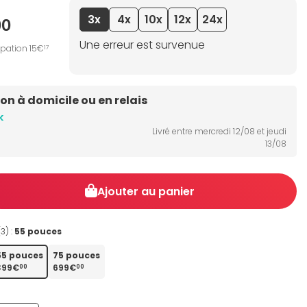
3x
4x
10x
12x
24x
00
Une erreur est survenue
ipation 15€
17
son à domicile ou en relais
k
Livré entre mercredi 12/08 et jeudi
13/08
Ajouter au panier
(3) :
55 pouces
55 pouces
75 pouces
399€
699€
00
00