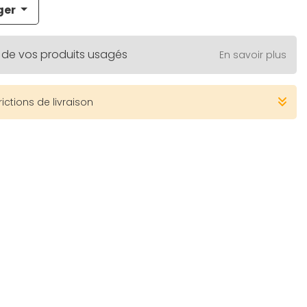
ger
 de vos produits usagés
En savoir plus
rictions de livraison