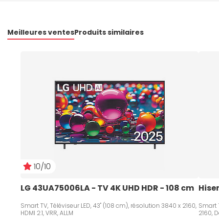
Meilleures ventes
Produits similaires
10/10
LG 43UA75006LA - TV 4K UHD HDR - 108 cm   
Hise
Smart TV, Téléviseur LED, 43" (108 cm), résolution 3840 x 2160,
Smart T
HDMI 2.1, VRR, ALLM
2160, D