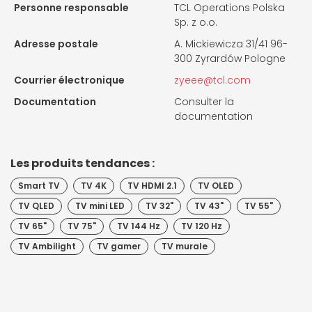
Personne responsable
TCL Operations Polska
Sp. z o.o.
Adresse postale
A. Mickiewicza 31/41 96-
300 Zyrardów Pologne
Courrier électronique
zyeee@tcl.com
Documentation
Consulter la
documentation
Les produits tendances :
Smart TV
TV 4K
TV HDMI 2.1
TV OLED
TV QLED
TV mini LED
TV 32"
TV 43"
TV 55"
TV 65"
TV 75"
TV 144 Hz
TV 120 Hz
TV Ambilight
TV gamer
TV murale