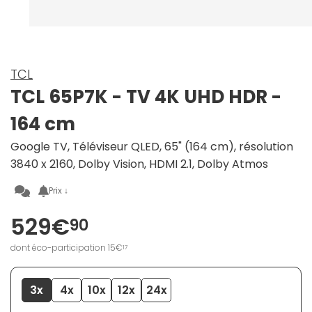
TCL
TCL 65P7K - TV 4K UHD HDR -
164 cm
Google TV, Téléviseur QLED, 65" (164 cm), résolution
3840 x 2160, Dolby Vision, HDMI 2.1, Dolby Atmos
Prix ↓
529€
90
dont éco-participation 15€
17
3x
4x
10x
12x
24x