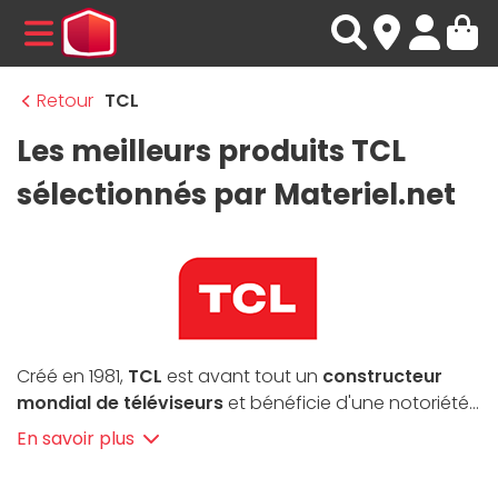
MENU
Retour
TCL
Les meilleurs produits TCL
sélectionnés par Materiel.net
Créé en 1981,
TCL
est avant tout un
constructeur
mondial de téléviseurs
et bénéficie d'une notoriété
croissante en France. Son slogan "
Creative Life
"
En savoir plus
incarne la vision de l'entreprise, soit la conception de
produits électroniques grand public portée par