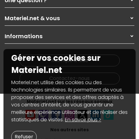
Une question ?
Nos services
Les magasins Materiel.net
Rubrique d'aide / FAQ
Nos solutions pour les pros
Materiel.net & vous
Paiement, livraison
Contactez-nous
Garanties
,
Pack Zen
On répare votre PC portable
SAV, demander un retour
Informations
On rachète votre carte graphique
Informations
PC sur mesure : Votre RDV personnalisé
Guides d'achats et tutoriels
Plan du site
Notre démarche écologique
Gérer vos cookies sur
Nos marques
Materiel.net recrute
Rubrique d'aide
Conditions générales de vente
Notre programme d'affiliation
Materiel.net
Marketplace
Partenariat & Sponsoring
Informations légales
Contactez-nous
Materiel.net utilise des cookies ou des
Données personnelles
et
cookies
Gérer vos cookies
technologies similaires. Ils permettent de vous
Accessibilité : non conforme
proposer des services et des offres adaptés à
Materiel.net sur les réseaux sociaux
vos centres d’intérêt, de vous garantir une
meilleure expérience utilisateur et de réaliser des
statistiques de visites.
En savoir plus >
Nos autres sites
Refuser