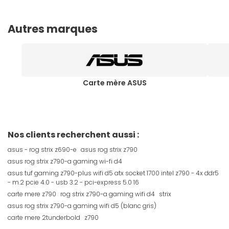
Autres marques
Carte mère ASUS
Nos clients recherchent aussi :
asus - rog strix z690-e
asus rog strix z790
asus rog strix z790-a gaming wi-fi d4
asus tuf gaming z790-plus wifi d5 atx socket 1700 intel z790 - 4x ddr5
- m.2 pcie 4.0 - usb 3.2 - pci-express 5.0 16
carte mere z790
rog strix z790-a gaming wifi d4
strix
asus rog strix z790-a gaming wifi d5 (blanc gris)
carte mere 2tunderbold
z790