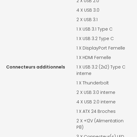
2 X
USB 2.0
4 X
USB 3.0
2 X
USB 3.1
1 X
USB 3.1 Type C
1 X
USB 3.2 Type C
1 X
DisplayPort Femelle
1 X
HDMI Femelle
Connecteurs additionnels
1 X
USB 3.2 (2x2) Type C
interne
1 X
Thunderbolt
2 X
USB 3.0 interne
4 X
USB 2.0 interne
1 X
ATX 24 Broches
2 X
+12V (Alimentation
P8)
3 X
Connecteur(s) LED