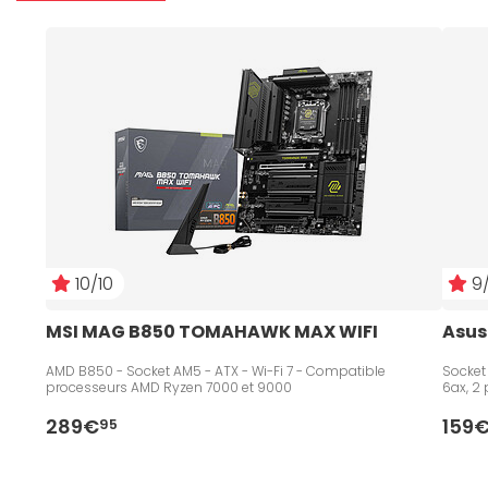
10/10
9/
MSI MAG B850 TOMAHAWK MAX WIFI
Asus
AMD B850 - Socket AM5 - ATX - Wi-Fi 7 - Compatible
Socket
processeurs AMD Ryzen 7000 et 9000
6ax, 2 
289€
159
95