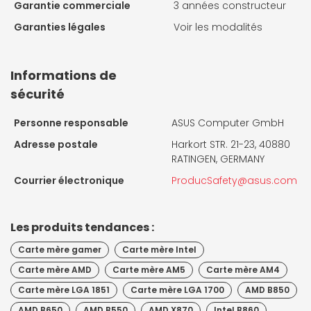
Garantie commerciale
3 années constructeur
Garanties légales
Voir les modalités
Informations de
sécurité
Personne responsable
ASUS Computer GmbH
Adresse postale
Harkort STR. 21-23, 40880
RATINGEN, GERMANY
Courrier électronique
ProducSafety@asus.com
Les produits tendances :
Carte mère gamer
Carte mère Intel
Carte mère AMD
Carte mère AM5
Carte mère AM4
Carte mère LGA 1851
Carte mère LGA 1700
AMD B850
AMD B650
AMD B550
AMD X870
Intel B860