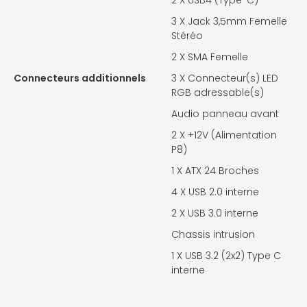
2 X
USB4 (Type-C)
3 X
Jack 3,5mm Femelle
Stéréo
2 X
SMA Femelle
Connecteurs additionnels
3 X
Connecteur(s) LED
RGB adressable(s)
Audio panneau avant
2 X
+12V (Alimentation
P8)
1 X
ATX 24 Broches
4 X
USB 2.0 interne
2 X
USB 3.0 interne
Chassis intrusion
1 X
USB 3.2 (2x2) Type C
interne