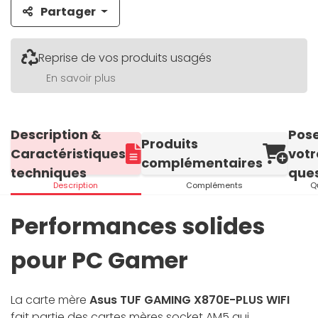
Partager
Reprise de vos produits usagés
En savoir plus
Description &
Pos
Produits
Caractéristiques
votr
complémentaires
techniques
ques
Description
Compléments
Q
Performances solides
pour PC Gamer
La carte mère
Asus TUF GAMING X870E-PLUS WIFI
fait partie des cartes mères socket AM5 qui