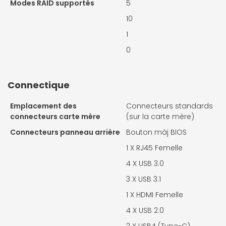
Modes RAID supportés
5
10
1
0
Connectique
Emplacement des
Connecteurs standards
connecteurs carte mère
(sur la carte mère)
Connecteurs panneau arrière
Bouton màj BIOS
1 X
RJ45 Femelle
4 X
USB 3.0
3 X
USB 3.1
1 X
HDMI Femelle
4 X
USB 2.0