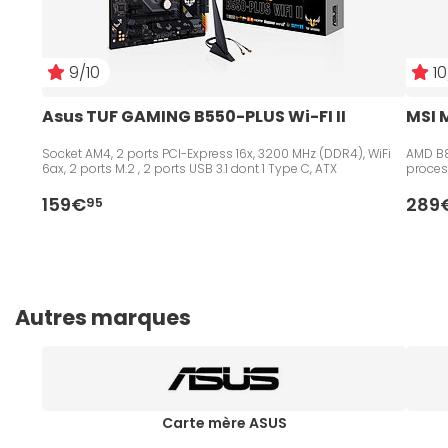
9/10
10
Asus TUF GAMING B550-PLUS Wi-FI II
MSI 
Socket AM4, 2 ports PCI-Express 16x, 3200 MHz (DDR4), WiFi
AMD B8
6ax, 2 ports M.2 , 2 ports USB 3.1 dont 1 Type C, ATX
proces
159€
289
95
Autres marques
Carte mère ASUS