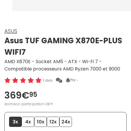
ASUS
Asus TUF GAMING X870E-PLUS
WIFI7
AMD X870E - Socket AM5 - ATX - Wi-Fi 7 -
Compatible processeurs AMD Ryzen 7000 et 9000
Prix ↓
1 avis
369€
95
dont éco-participation 0€
50
3x
4x
10x
12x
24x