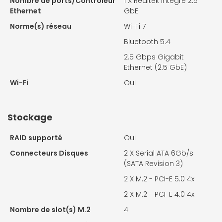
Nombre de ports/Contrôleur
1 X
Realtek intégré 2.5
Ethernet
GbE
Norme(s) réseau
Wi-Fi 7
Bluetooth 5.4
2.5 Gbps Gigabit
Ethernet (2.5 GbE)
Wi-Fi
Oui
Stockage
RAID supporté
Oui
Connecteurs Disques
2 X
Serial ATA 6Gb/s
(SATA Revision 3)
2 X
M.2 - PCI-E 5.0 4x
2 X
M.2 - PCI-E 4.0 4x
Nombre de slot(s) M.2
4