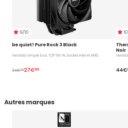
9/10
10
be quiet! Pure Rock 3 Black
Ther
Noir
Ventirad simple tour, TDP 190 W, Socket Intel et AMD
Ventira
27€
44€
95
34€
95
Autres marques