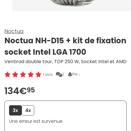
Noctua
Noctua NH-D15 + kit de fixation
socket Intel LGA 1700
Ventirad double tour, TDP 250 W, Socket Intel et AMD
2
Prix ↓
1 avis
134€
95
3x
4x
Une erreur est survenue