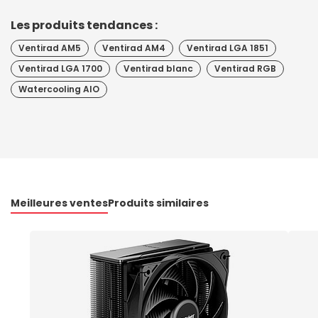
Les produits tendances :
Ventirad AM5
Ventirad AM4
Ventirad LGA 1851
Ventirad LGA 1700
Ventirad blanc
Ventirad RGB
Watercooling AIO
Meilleures ventes
Produits similaires