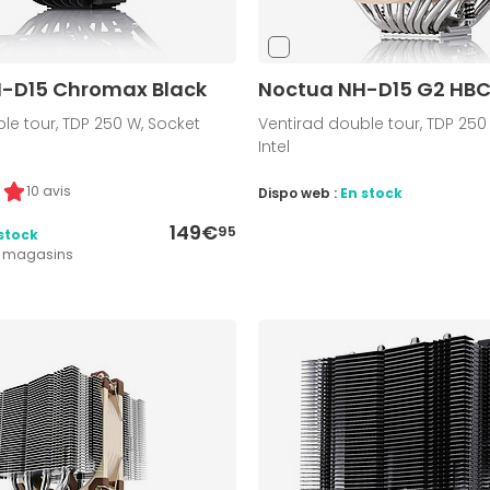
-D15 Chromax Black
Noctua NH-D15 G2 HB
le tour, TDP 250 W, Socket
Ventirad double tour, TDP 250
Intel
10 avis
Dispo web :
En stock
149€
95
stock
3 magasins