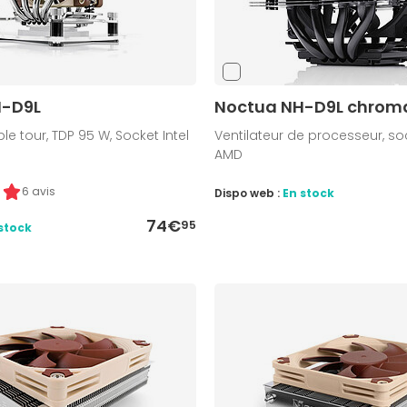
H-D9L
Noctua NH-D9L chroma
le tour, TDP 95 W, Socket Intel
Ventilateur de processeur, soc
AMD
6 avis
Dispo web :
En stock
74€
95
stock