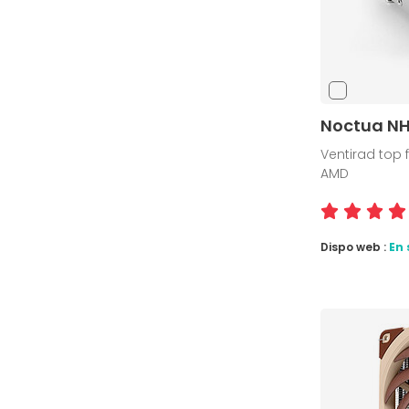
Noctua N
Ventirad top f
AMD
Dispo web :
En 