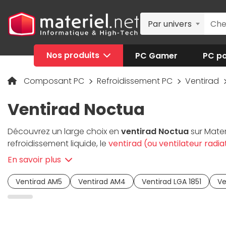
Par univers
Nos produits
PC Gamer
PC po
Composant PC
Refroidissement PC
Ventirad
Ventirad Noctua
Découvrez un large choix en
ventirad Noctua
sur Mater
refroidissement liquide, le
ventirad (ou ventilateur radia
à l'aide du ventilateur en dehors du boitier PC. Simple, d
En savoir plus
votre PC de bureau.
Ventirad AM5
Ventirad AM4
Ventirad LGA 1851
Ve