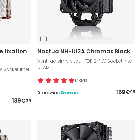
e fixation
Noctua NH-U12A Chromax Black
Ventirad simple tour, TDP 241 W, Socket Intel
et AMD
, Socket Intel
17 avis
159€
95
Dispo web :
En stock
139€
94