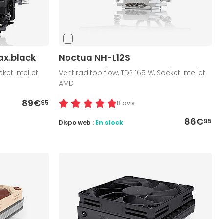
x.black
Noctua NH-L12S
ket Intel et
Ventirad top flow, TDP 165 W, Socket Intel et
AMD
89€
95
8 avis
86€
95
Dispo web :
En stock