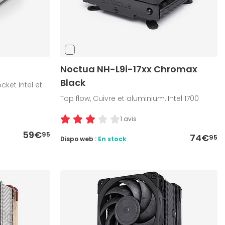
Noctua NH-L9i-17xx Chromax
Black
cket Intel et
Top flow, Cuivre et aluminium, Intel 1700
1 avis
59€
95
74€
95
Dispo web :
En stock