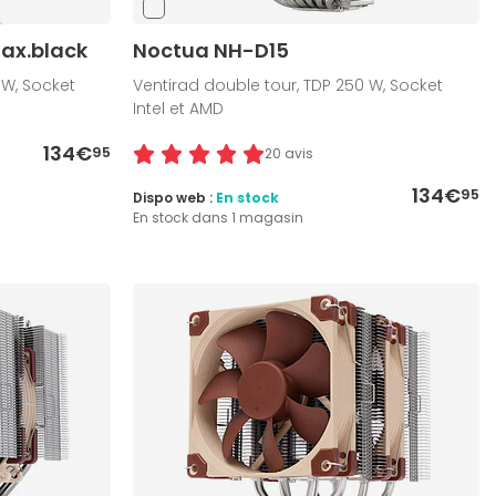
ax.black
Noctua NH-D15
 W, Socket
Ventirad double tour, TDP 250 W, Socket
Intel et AMD
134€
95
20 avis
134€
95
Dispo web :
En stock
En stock dans 1 magasin