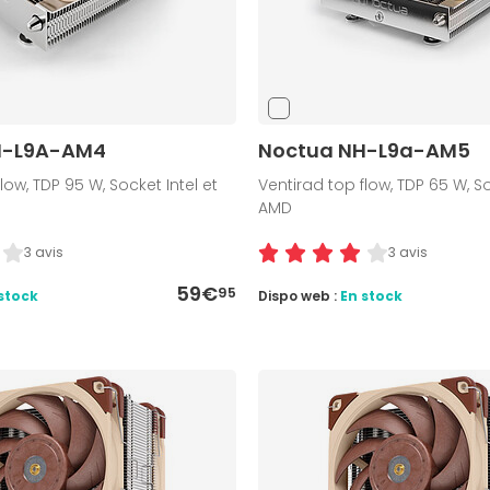
H-L9A-AM4
Noctua NH-L9a-AM5
low, TDP 95 W, Socket Intel et
Ventirad top flow, TDP 65 W, So
AMD
3 avis
3 avis
59€
95
stock
Dispo web :
En stock