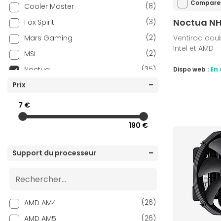
Compare
(8)
Cooler Master
Noctua NH
(3)
Fox Spirit
(2)
Mars Gaming
Ventirad doub
Intel et AMD
(2)
MSI
(35)
Noctua
Dispo web :
En 
(1)
Prix
SilverStone
(1)
Textorm
7 €
(32)
Thermalright
190 €
(2)
TRYX
(4)
Xigmatek
Support du processeur
(26)
AMD AM4
(26)
AMD AM5