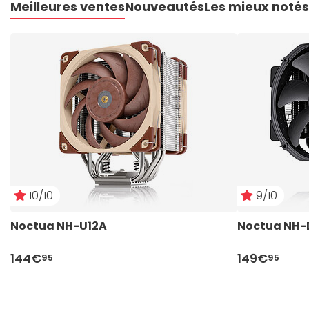
Meilleures ventes
Nouveautés
Les mieux notés
10/10
9/10
Noctua NH-U12A
Noctua NH-
144€
149€
95
95