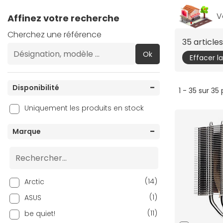
V
Affinez votre recherche
Cherchez une référence
35 articl
Ok
Effacer l
Disponibilité
1 - 35 sur 35
Uniquement les produits en stock
Marque
(14)
Arctic
(1)
ASUS
(11)
be quiet!