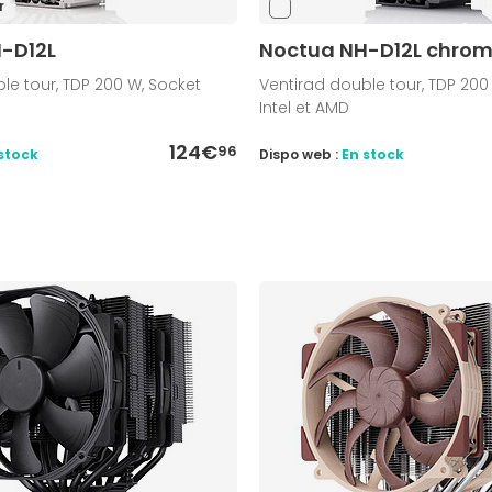
r
-D12L
Noctua NH-D12L chrom
le tour, TDP 200 W, Socket
Ventirad double tour, TDP 200
Intel et AMD
124€
96
stock
Dispo web :
En stock