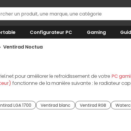
rtable
Configurateur PC
Gaming
Gui
Ventirad Noctua
iel.net pour améliorer le refroidissement de votre
PC gami
teur)
fonctionne de la manière suivante : le radiateur ca
ouble ou multi tour, les
ventirads Noctua
oeuvrent pour u
ntirad LGA 1700
Ventirad blanc
Ventirad RGB
Waterc