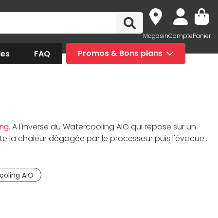
Magasin
Compte
Panier
des
FAQ
Promos & Bons plans
ng
. A l'inverse du Watercooling AIO qui repose sur un
pte la chaleur dégagée par le processeur puis l'évacue
n refroidissement haut de gamme et silencieux de
ooling AIO