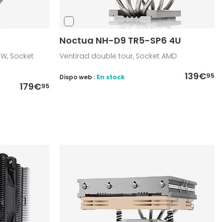
C
Noctua NH-D9 TR5-SP6 4U
 W, Socket
Ventirad double tour, Socket AMD
139€
95
Dispo web :
En stock
179€
95