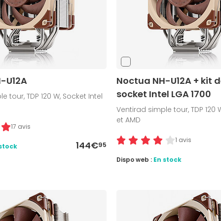
H-U12A
Noctua NH-U12A + kit d
socket Intel LGA 1700
e tour, TDP 120 W, Socket Intel
Ventirad simple tour, TDP 120 W
et AMD
17 avis
1 avis
144€
95
stock
Dispo web :
En stock