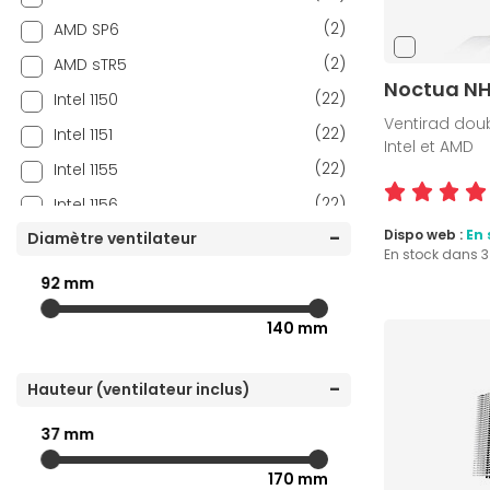
(2)
AMD SP6
(2)
AMD sTR5
Noctua NH
(22)
Intel 1150
Ventirad doub
(22)
Intel 1151
Intel et AMD
(22)
Intel 1155
(22)
Intel 1156
Dispo web :
En 
(22)
Diamètre ventilateur
Intel 1200
En stock dans 
(25)
Intel 1700
92 mm
(24)
Intel 1851
140 mm
(2)
Intel 2011
(1)
Intel 2011-v3
Hauteur (ventilateur inclus)
(1)
Intel 2066
37 mm
(1)
Intel LGA4189-4 (P4)
170 mm