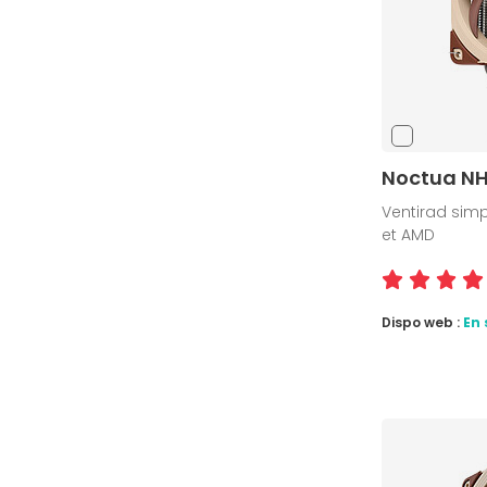
Noctua N
Ventirad simpl
et AMD
Dispo web :
En 