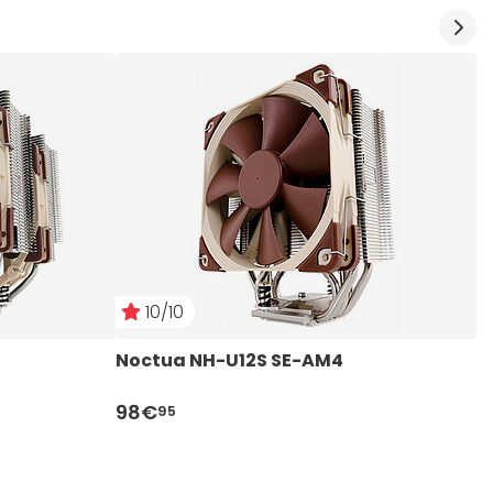
10/10
Noctua NH-U12S SE-AM4
N
98€
5
95