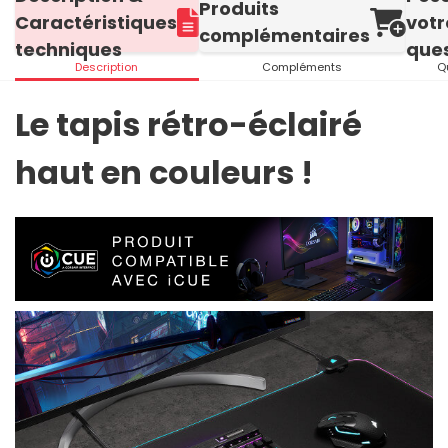
Produits
Caractéristiques
votr
complémentaires
techniques
ques
Description
Compléments
Q
Le tapis rétro-éclairé
haut en couleurs !