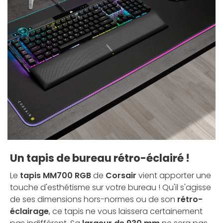
Un tapis de bureau rétro-éclairé !
Le
tapis MM700 RGB
de
Corsair
vient apporter une
touche d'esthétisme sur votre bureau ! Qu'il s'agisse
de ses dimensions hors-normes ou de son
rétro-
éclairage
, ce tapis ne vous laissera certainement