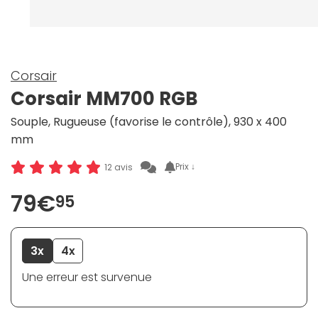
Corsair
Corsair MM700 RGB
Souple, Rugueuse (favorise le contrôle), 930 x 400
mm
Prix ↓
12 avis
79€
95
3x
4x
Une erreur est survenue