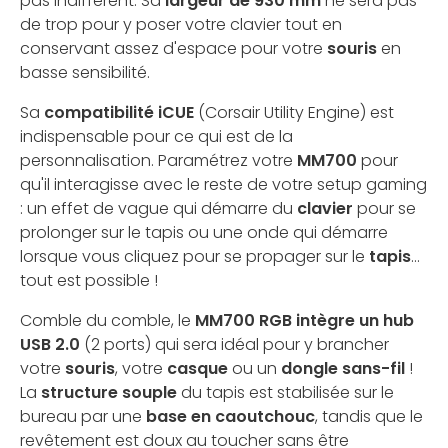
pas indifférent. Sa
largeur de 930 mm
ne sera pas
de trop pour y poser votre clavier tout en
conservant assez d'espace pour votre
souris
en
basse sensibilité.
Sa
compatibilité iCUE
(Corsair Utility Engine) est
indispensable pour ce qui est de la
personnalisation. Paramétrez votre
MM700
pour
qu'il interagisse avec le reste de votre setup gaming
: un effet de vague qui démarre du
clavier
pour se
prolonger sur le tapis ou une onde qui démarre
lorsque vous cliquez pour se propager sur le
tapis
...
tout est possible !
Comble du comble, le
MM700 RGB intègre un hub
USB 2.0
(2 ports) qui sera idéal pour y brancher
votre
souris
, votre
casque
ou un
dongle sans-fil
!
La
structure souple
du tapis est stabilisée sur le
bureau par une
base en caoutchouc
, tandis que le
revêtement est doux au toucher sans être