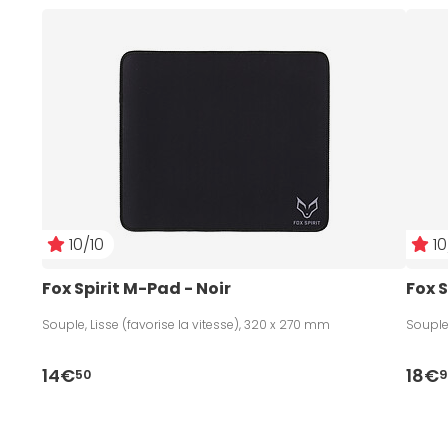
10/10
10
Fox Spirit M-Pad - Noir
Fox S
Souple, Lisse (favorise la vitesse), 320 x 270 mm
Souple,
14€
18€
50
9