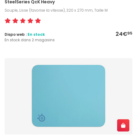
SteelSeries QcK Heavy
Souple, Lisse (favorise la vitesse), 320 x 270 mm, Taille M
24€
95
Dispo web :
En stock
En stock dans 2 magasins