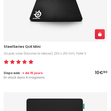
SteelSeries QcK Mini
Souple, Lisse (favorise la vitesse), 250 x 210 mm, Taille S
10€
90
Dispo web :
+ de 15 jours
En stock dans 4 magasins