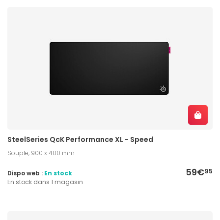
SteelSeries QcK Performance XL - Speed
Souple, 900 x 400 mm
59€
95
Dispo web :
En stock
En stock dans 1 magasin