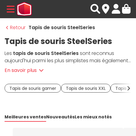
MENU
Retour
Tapis de souris SteelSeries
Tapis de souris SteelSeries
Les
tapis de souris SteelSeries
sont reconnus
aujourd'hui parmi les plus simplistes mais également
les plus reconnus pour leur solidité dans le temps, leur
En savoir plus
précision de tissage afin de favoriser le contrôle et la
glisse de sa souris. Ces tapis nommés QcK sont
Tapis de souris gamer
Tapis de souris XXL
Tapis de 
disponibles en beaucoup de tailles différentes
comme la plupart des autres
tapis de souris
que
nous proposons. Ces derniers seront en revanche du
plus bel effet associés aux autres gammes de
Meilleures ventes
Nouveautés
Les mieux notés
périphériques proposées par la marque :
souris
,
clavier
et
casque micro
.