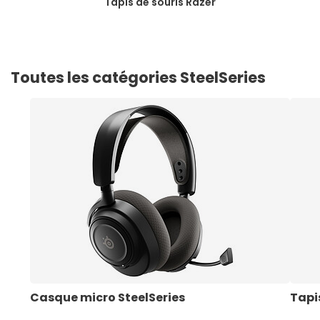
Tapis de souris Razer
Toutes les catégories SteelSeries
Casque micro SteelSeries
Tapis