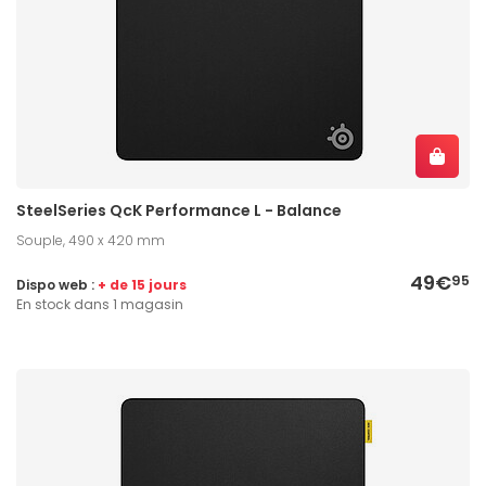
SteelSeries QcK Performance L - Balance
Souple, 490 x 420 mm
49€
95
Dispo web :
+ de 15 jours
En stock dans 1 magasin