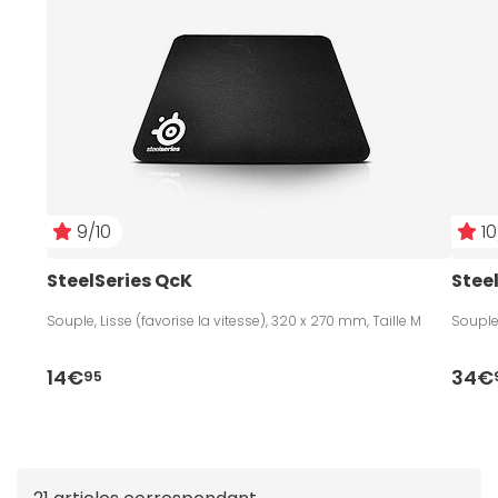
9/10
10
SteelSeries QcK
Stee
Souple, Lisse (favorise la vitesse), 320 x 270 mm, Taille M
Souple,
14€
34€
95