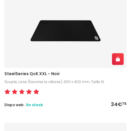
SteelSeries QcK XXL - Noir
Souple, Lisse (favorise la vitesse), 900 x 400 mm, Taille XL
34€
75
Dispo web :
En stock