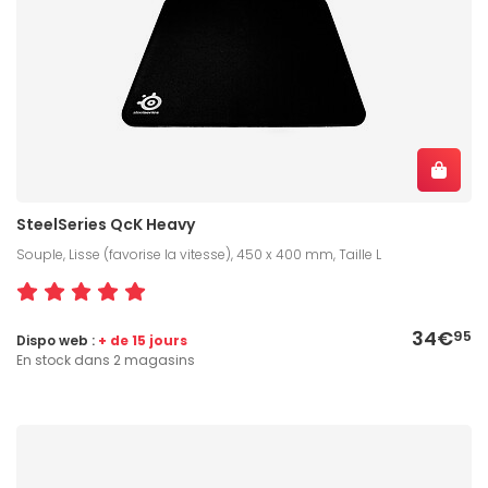
SteelSeries QcK Heavy
Souple, Lisse (favorise la vitesse), 450 x 400 mm, Taille L
34€
95
Dispo web :
+ de 15 jours
En stock dans 2 magasins