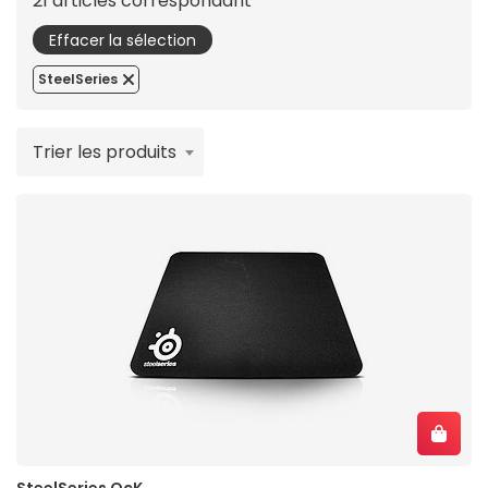
21 articles correspondant
Effacer la sélection
SteelSeries
Trier les produits
SteelSeries QcK