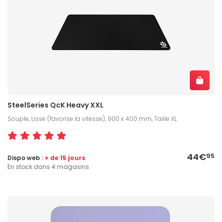
SteelSeries QcK Heavy XXL
Souple, Lisse (favorise la vitesse), 900 x 400 mm, Taille XL
44€
95
Dispo web :
+ de 15 jours
En stock dans 4 magasins