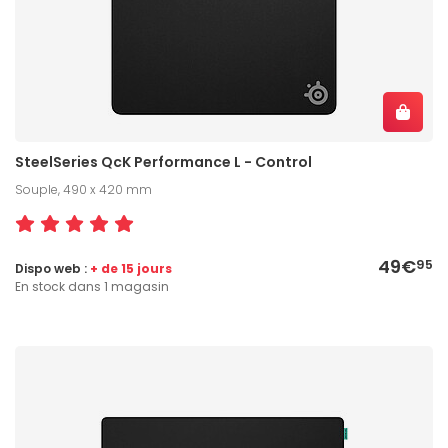
SteelSeries QcK Performance L - Control
Souple, 490 x 420 mm
49€
95
Dispo web :
+ de 15 jours
En stock dans 1 magasin