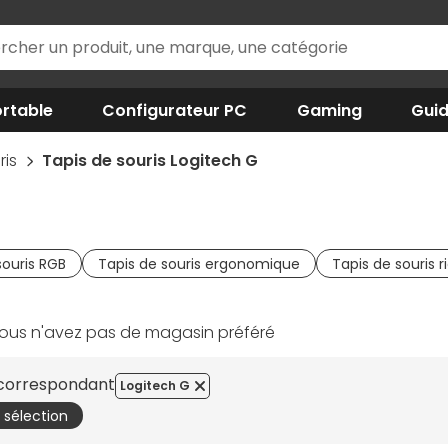
rtable
Configurateur PC
Gaming
Gui
ris
Tapis de souris Logitech G
souris RGB
Tapis de souris ergonomique
Tapis de souris r
ous n'avez pas de magasin préféré
s correspondant
Logitech G
a sélection