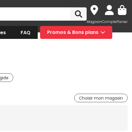
Magasin
Compte
Panier
des
FAQ
Promos & Bons plans
igide
Choisir mon magasin