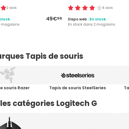
2 avis
4 avis
49€
96
stock
Dispo web :
En stock
4 magasins
En stock dans 2 magasins
rques Tapis de souris
e souris Razer
Tapis de souris SteelSeries
Ta
les catégories Logitech G