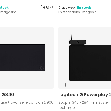
14€
95
stock
Dispo web :
En stock
3 magasins
En stock dans 1 magasin
G G840
Logitech G Powerplay 
use (favorise le contrôle), 900
Souple, 345 x 284 mm, Systè
recharge