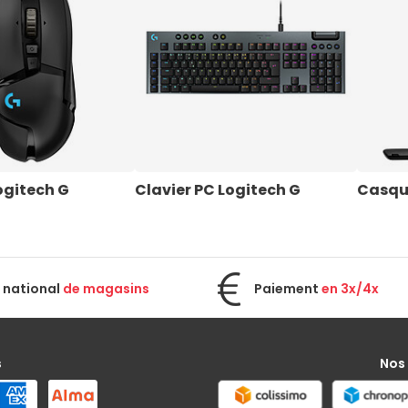
ogitech G
Clavier PC Logitech G
Casque
 national
de magasins
Paiement
en 3x/4x
s
Nos