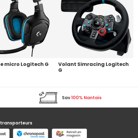
 micro Logitech G
Volant Simracing Logitech 
M
G
Sav
100% Nantais
 transporteurs