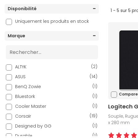
Disponibilité
1 - 5 sur 5 pr
Uniquement les produits en stock
Marque
(2)
ALTYK
(14)
ASUS
(1)
BenQ Zowie
Compare
(1)
Bluestork
Logitech 
(1)
Cooler Master
(19)
Corsair
Souple, Rugue
x 280 mm
(1)
Designed by GG
(1)
Durable