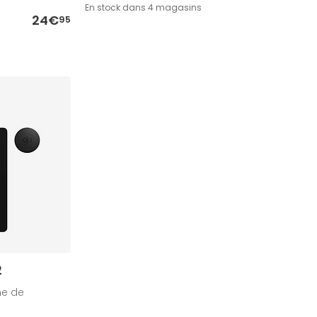
En stock dans 4 magasins
24€
95
2
me de