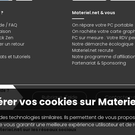
 ?
Materiel.net & vous
de / FAQ
On répare votre PC portable
raison
On rachète votre carte grap
ck Zen
PC sur mesure : Votre RDV pe
r un retour
Notre démarche écologique
Materiel.net recrute
ts et tutoriels
Notre programme d'affiliatio
Partenariat & Sponsoring
Rubrique d'aide
Contactez-
rer vos cookies sur Materie
 des technologies similaires. Ils permettent de vous propos
 vous garantir une meilleure expérience utilisateur et de ré
eriel.net sur les réseaux sociaux