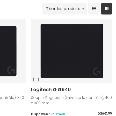
Trier les produits
Logitech G G640
contrôle), 340
Souple, Rugueuse (favorise le contrôle), 460
x 400 mm
39€
95
Dispo web :
En stock