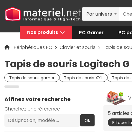
Par univers
Nos produits
PC Gamer
PC po
Périphériques PC
Clavier et souris
Tapis de sou
Tapis de souris Logitech G
Tapis de souris gamer
Tapis de souris XXL
Tapis de 
V
Affinez votre recherche
Cherchez une référence
5 article
Ok
Effacer l