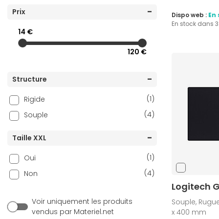
(4)
Prix
Fellowes
Dispo web :
En 
En stock dans 
(8)
Fox Spirit
14 €
(4)
INOVU
120 €
(5)
Lexip
(5)
Logitech
Structure
(5)
Logitech G
(1)
Rigide
(1)
NEDIS
(4)
Souple
(27)
Razer
(1)
REKT
Taille XXL
(2)
ROCCAT
(1)
Oui
(21)
SteelSeries
(4)
Non
(1)
Textorm
Logitech 
(10)
The G-Lab
Voir uniquement les produits
Souple, Rugue
vendus par Materiel.net
x 400 mm
(1)
Turtle Beach