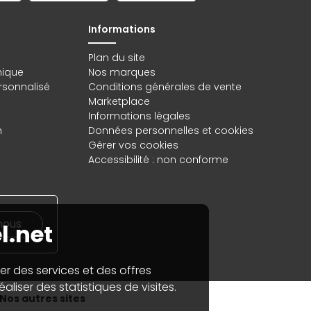
Informations
Plan du site
hique
Nos marques
rsonnalisé
Conditions générales de vente
Marketplace
Informations légales
n
Données personnelles
et
cookies
Gérer vos cookies
Accessibilité : non conforme
nous
l.net
er des services et des offres
aliser des statistiques de visites.
Nos autres sites