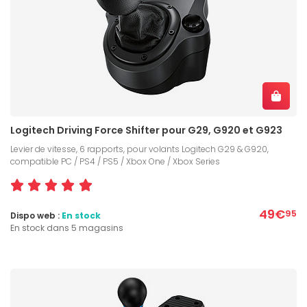
Logitech Driving Force Shifter pour G29, G920 et G923
Levier de vitesse, 6 rapports, pour volants Logitech G29 & G920,
compatible PC / PS4 / PS5 / Xbox One / Xbox Series
49€
95
Dispo web :
En stock
En stock dans 5 magasins