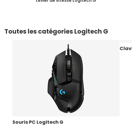
Levier de vitesse Logitech G
Toutes les catégories Logitech G
Clav
Souris PC Logitech G