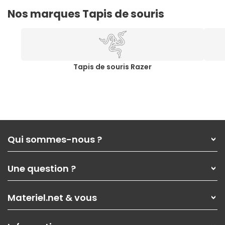
Nos marques Tapis de souris
Tapis de souris Razer
Qui sommes-nous ?
Qui sommes-nous ?
Une question ?
Nos services
Les magasins Materiel.net
Rubrique d'aide / FAQ
Nos solutions pour les pros
Materiel.net & vous
Paiement, livraison
Contactez-nous
Garanties
,
Pack Zen
On répare votre PC portable
SAV, demander un retour