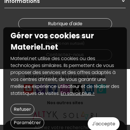
Informations
On rachète votre carte graphique
Informations
PC sur mesure : Votre RDV personnalisé
Guides d'achats et tutoriels
Plan du site
Notre démarche écologique
Nos marques
Materiel.net recrute
Rubrique d'aide
Conditions générales de vente
Notre programme d'affiliation
Marketplace
Gérer vos cookies sur
Partenariat & Sponsoring
02 40 92 91 91
Informations légales
(numéro non surtaxé)
Données personnelles
et
cookies
Materiel.net
Gérer vos cookies
Contactez-nous
Accessibilité : non conforme
Materiel.net utilise des cookies ou des
technologies similaires. Ils permettent de vous
proposer des services et des offres adaptés à
Materiel.net sur les réseaux sociaux
vos centres d’intérêt, de vous garantir une
meilleure expérience utilisateur et de réaliser des
statistiques de visites.
En savoir plus >
Nos autres sites
Refuser
Paramétrer
J'accepte
Affinez votre recherche