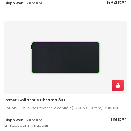
684€
95
Dispo web :
Rupture
Razer Goliathus Chroma 3XL
Souple, Rugueuse (favorise le contrôle), 1200 x 550 mm, Taille XXL
119€
95
Dispo web :
Rupture
En stock dans 1 magasin