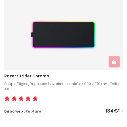
Razer Strider Chroma
Souple/Rigide, Rugueuse (favorise le contrôle), 900 x 370 mm, Taille
XXL
134€
95
Dispo web :
Rupture