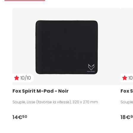
10/10
10
Fox Spirit M-Pad - Noir
Fox S
Souple, Lisse (favorise la vitesse), 320 x 270 mm
Souple,
14€
18€
50
9