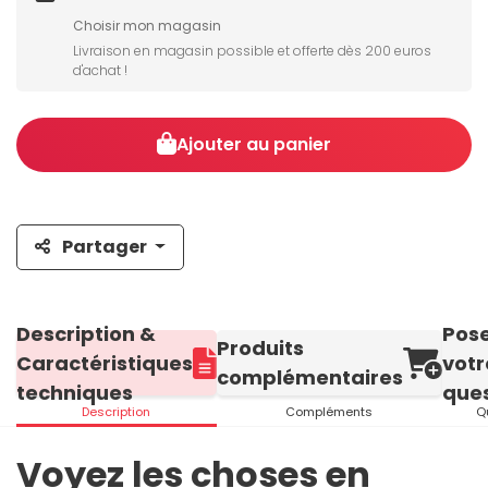
Choisir mon magasin
Livraison en magasin possible et offerte dès 200 euros
d'achat !
Ajouter au panier
Partager
Description &
Pos
Produits
Caractéristiques
votr
complémentaires
techniques
ques
Description
Compléments
Q
Voyez les choses en