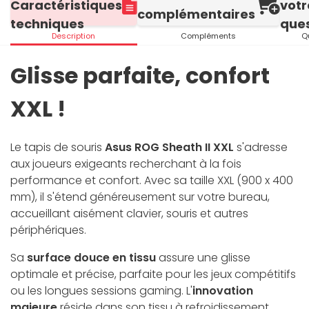
Caractéristiques
votr
complémentaires
techniques
ques
Description
Compléments
Q
Glisse parfaite, confort
XXL !
Le tapis de souris
Asus ROG Sheath II XXL
s'adresse
aux joueurs exigeants recherchant à la fois
performance et confort. Avec sa taille XXL (900 x 400
mm), il s'étend généreusement sur votre bureau,
accueillant aisément clavier, souris et autres
périphériques.
Sa
surface douce en tissu
assure une glisse
optimale et précise, parfaite pour les jeux compétitifs
ou les longues sessions gaming. L'
innovation
majeure
réside dans son tissu à refroidissement