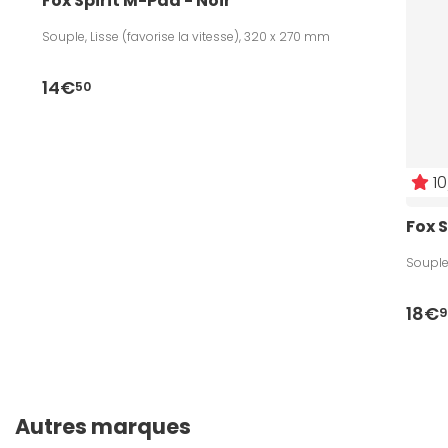
Fox Spirit M-Pad - Noir
Souple, Lisse (favorise la vitesse), 320 x 270 mm
14€
50
10
Fox S
Souple,
18€
9
Autres marques