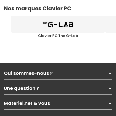
Nos marques Clavier PC
Clavier PC The G-Lab
Qui sommes-nous ?
Qui sommes-nous ?
Une question ?
Nos services
Les magasins Materiel.net
Rubrique d'aide / FAQ
Nos solutions pour les pros
Materiel.net & vous
Paiement, livraison
Contactez-nous
Garanties
,
Pack Zen
On répare votre PC portable