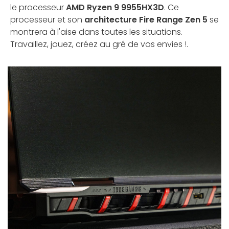
le processeur
AMD Ryzen 9 9955HX3D
. Ce
processeur et son
architecture Fire Range Zen 5
se
montrera à l'aise dans toutes les situations.
Travaillez, jouez, créez au gré de vos envies !.