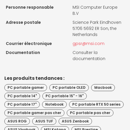
Personne responsable
MSI Computer Europe
B.V
Adresse postale
Science Park Eindhoven
5706 5692 ER Son, the
Netherlands
Courrier électronique
gpsr@msi.com
Documentation
Consulter la
documentation
Les produits tendances :
PC portable gamer
PC portable OLED
Macbook
PC portable 14"
PC portable 15" - 16"
PC portable 17"
Notebook
PC portable RTX 50 series
PC portable gamer pas cher
PC portable pas cher
ASUS ROG
ASUS TUF
ASUS Zenbook
ASUS Vivobook
MSI Katana
MSI Prestige