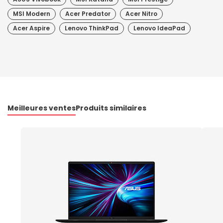
MSI Modern
Acer Predator
Acer Nitro
Acer Aspire
Lenovo ThinkPad
Lenovo IdeaPad
Meilleures ventes
Produits similaires