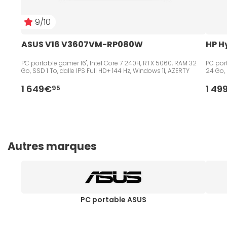
9/10
ASUS V16 V3607VM-RP080W
HP H
PC portable gamer 16", Intel Core 7 240H, RTX 5060, RAM 32
PC port
Go, SSD 1 To, dalle IPS Full HD+ 144 Hz, Windows 11, AZERTY
24 Go, 
1 649€
1 49
95
Autres marques
PC portable ASUS