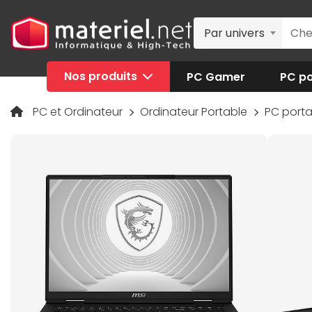
Par univers
Nos produits
PC Gamer
PC po
PC et Ordinateur
Ordinateur Portable
PC port