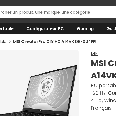
rtable
Configurateur PC
Gaming
Gui
able
MSI CreatorPro X18 HX A14VKSG-024FR
MSI
MSI C
A14V
PC portabl
120 Hz, C
4 To, Wind
Français