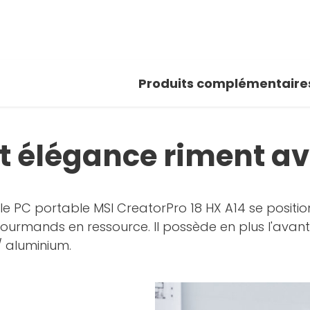
 photo
r la galerie
Produits complémentaire
t élégance riment a
le PC portable MSI CreatorPro 18 HX A14 se posit
 gourmands en ressource. Il possède en plus l'av
 aluminium.