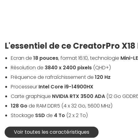
L'essentiel de ce CreatorPro X18
Ecran de
18 pouces
, format 16:10, technologie
Mini-L
Résolution de
3840 x 2400 pixels
(QHD+)
Fréquence de rafraîchissement de
120 Hz
Processeur
Intel Core i9-14900HX
Carte graphique
NVIDIA RTX 3500 ADA
(12 Go GDDR6
128 Go
de RAM DDR5 (4 x 32 Go, 5600 MHz)
Stockage
SSD
de
4 To
(2 x 2 To)
Voir toutes les caractéristiques