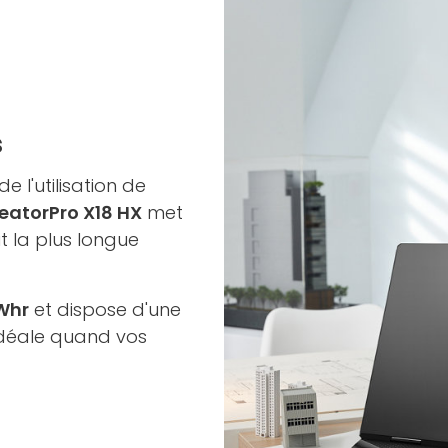
s
 l'utilisation de
eatorPro X18 HX
met
t la plus longue
Whr
et dispose d'une
 idéale quand vos