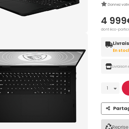
Donnez votr
4 999
dont éco-partic
Livrai
Livraison
Quantité
1
Parta
Reprise