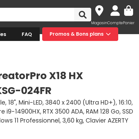
Magasin
Compte
Panier
des
FAQ
Promos & Bons plans
reatorPro X18 HX
KSG-024FR
e, 18", Mini-LED, 3840 x 2400 (Ultra HD+), 16:10,
ore i9-14900HX, RTX 3500 ADA, RAM 128 Go, SSD
ows 11 Professionnel, 3,60 kg, Clavier AZERTY