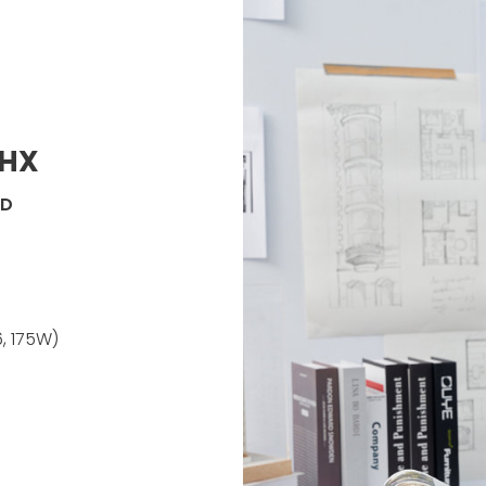
 HX
ED
, 175W)