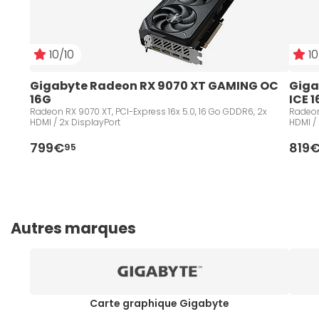
10/10
10
Gigabyte Radeon RX 9070 XT GAMING OC 
Giga
16G
ICE 
Radeon RX 9070 XT, PCI-Express 16x 5.0, 16 Go GDDR6, 2x
Radeon
HDMI / 2x DisplayPort
HDMI /
799€
819
95
Autres marques
Carte graphique Gigabyte