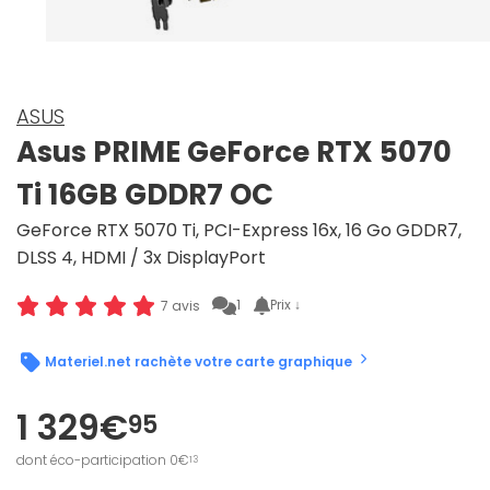
ASUS
Asus PRIME GeForce RTX 5070
Ti 16GB GDDR7 OC
GeForce RTX 5070 Ti, PCI-Express 16x, 16 Go GDDR7,
DLSS 4, HDMI / 3x DisplayPort
1
Prix ↓
7 avis
Materiel.net rachète votre carte graphique
1 329€
95
dont éco-participation 0€
13