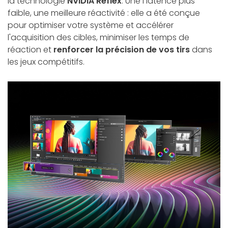
la technologie
NVIDIA Reflex
. Une l latence plus
faible, une meilleure réactivité : elle a été conçue
pour optimiser votre système et accélérer
l'acquisition des cibles, minimiser les temps de
réaction et
renforcer la précision de vos tirs
dans
les jeux compétitifs.