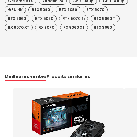
GeForce RTX
Radeon RX
GPU 1080p
GPU 1440p
GPU 4K
RTX 5090
RTX 5080
RTX 5070
RTX 5060
RTX 5050
RTX 5070 Ti
RTX 5060 Ti
RX 9070 XT
RX 9070
RX 9060 XT
RTX 3050
Meilleures ventes
Produits similaires