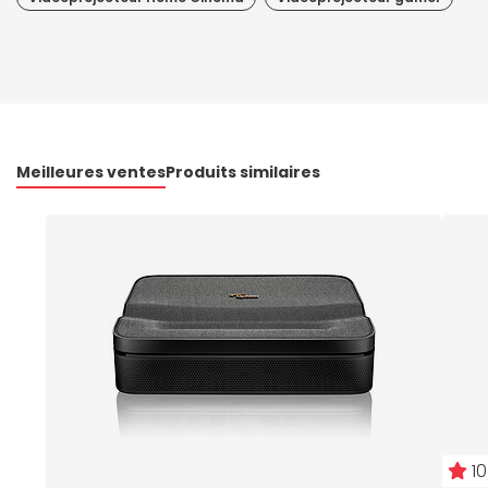
Meilleures ventes
Produits similaires
10