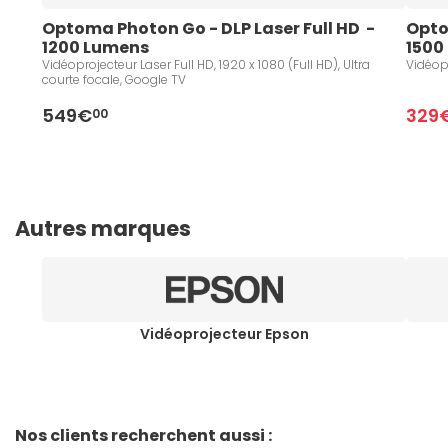
Optoma Photon Go - DLP Laser Full HD  - 
Optom
1200 Lumens 
1500
Vidéoprojecteur Laser Full HD, 1920 x 1080 (Full HD), Ultra
Vidéopr
courte focale, Google TV
549€
329
00
Autres marques
Vidéoprojecteur Epson
Nos clients recherchent aussi :