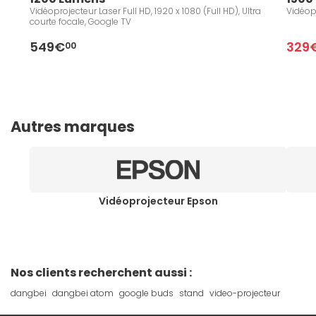
Vidéoprojecteur Laser Full HD, 1920 x 1080 (Full HD), Ultra
Vidéopr
courte focale, Google TV
549€
329
00
Autres marques
Vidéoprojecteur Epson
Nos clients recherchent aussi :
dangbei
dangbei atom
google buds
stand
video-projecteur