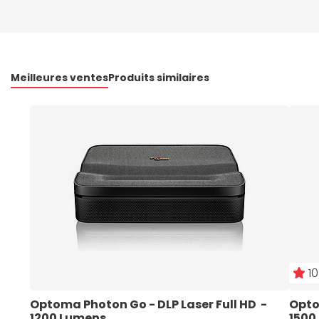
Meilleures ventes
Produits similaires
10
Optoma Photon Go - DLP Laser Full HD  - 
Optom
1200 Lumens 
1500