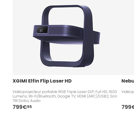
XGIMI Elfin Flip Laser HD
Nebul
Vidéoprojecteur portable RGB Triple Laser DLP, Full HD, 1600
Vidéopr
Lumens, Wi-Fi/Bluetooth, Google TV, HDMI (ARC)/USB2, Son
7W Dolby Audio
799€
799
95