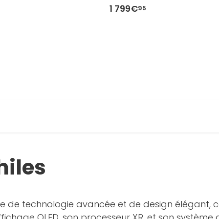
1 799€
95
hiles
ite de technologie avancée et de design élégant, 
fichage OLED, son processeur XR, et son système aud