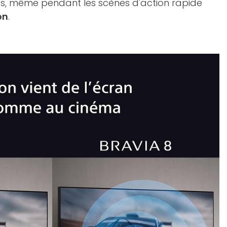
des, même pendant les scènes d'action rapide
on
.