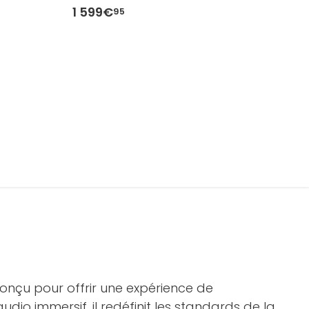
1 599€
1
95
conçu pour offrir une expérience de
io immersif, il redéfinit les standards de la