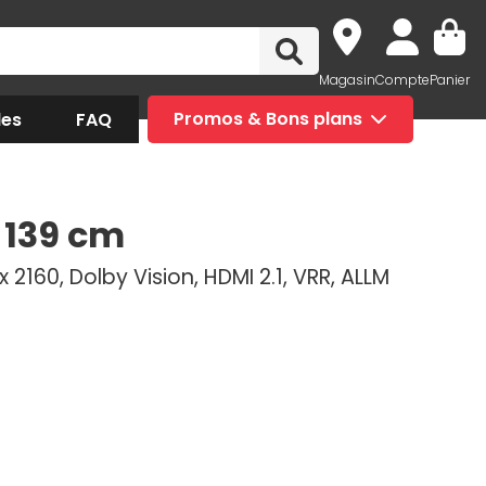
Magasin
Compte
Panier
des
FAQ
Promos & Bons plans
 139 cm
 2160, Dolby Vision, HDMI 2.1, VRR, ALLM