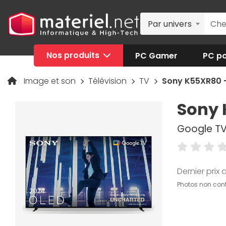
Par univers
Nos produits
PC Gamer
PC po
Image et son
Télévision
TV
Sony K55XR80 -
Sony 
Google TV,
Dernier prix a
Photos non cont