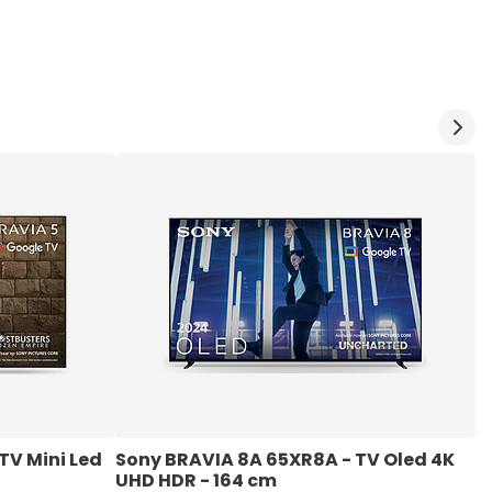
TV Mini Led 
Sony BRAVIA 8A 65XR8A - TV Oled 4K 
P
UHD HDR - 164 cm 
H