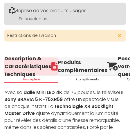
Reprise de vos produits usagés
En savoir plus
Restrictions de livraison
Description &
Pos
Produits
Caractéristiques
votr
complémentaires
techniques
ques
Description
Compléments
Q
Avec sa
dalle Mini LED 4K
de 75 pouces, le téléviseur
Sony BRAVIA 5 K-75XR59
offre un spectacle visuel
de chaque instant. La
technologie XR Backlight
Master Drive
ajuste dynamiquement la luminosité
pour révéler des détails d’une finesse remarquable,
même dans les scènes contrastées. Porté par le