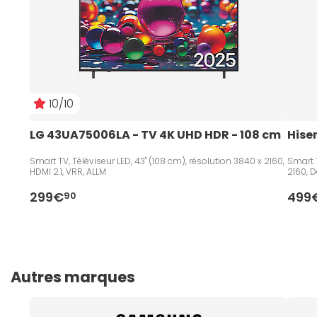
10/10
LG 43UA75006LA - TV 4K UHD HDR - 108 cm   
Hise
Smart TV, Téléviseur LED, 43" (108 cm), résolution 3840 x 2160,
Smart T
HDMI 2.1, VRR, ALLM
2160, D
299€
499
90
Autres marques