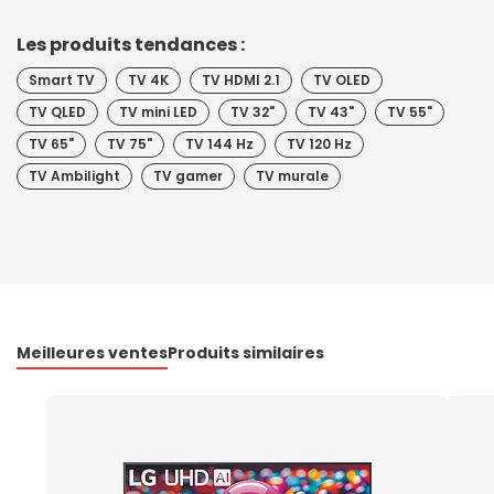
Les produits tendances :
Smart TV
TV 4K
TV HDMI 2.1
TV OLED
TV QLED
TV mini LED
TV 32"
TV 43"
TV 55"
TV 65"
TV 75"
TV 144 Hz
TV 120 Hz
TV Ambilight
TV gamer
TV murale
Meilleures ventes
Produits similaires