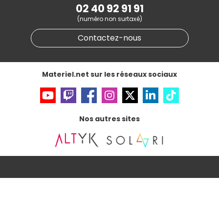
Marketplace
Partenariat & Sponsoring
02 40 92 91 91
Informations légales
(numéro non surtaxé)
Données personnelles
et
cookies
Gérer vos cookies
Contactez-nous
Accessibilité : non conforme
Materiel.net sur les réseaux sociaux
Nos autres sites