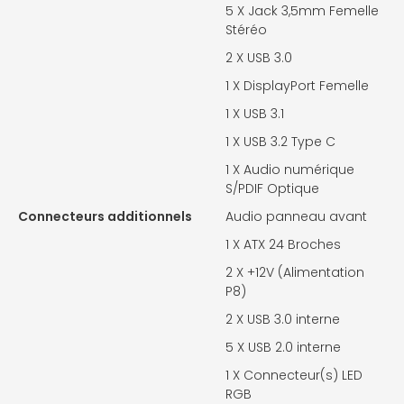
5 X
Jack 3,5mm Femelle
Stéréo
2 X
USB 3.0
1 X
DisplayPort Femelle
1 X
USB 3.1
1 X
USB 3.2 Type C
1 X
Audio numérique
S/PDIF Optique
Connecteurs additionnels
Audio panneau avant
1 X
ATX 24 Broches
2 X
+12V (Alimentation
P8)
2 X
USB 3.0 interne
5 X
USB 2.0 interne
1 X
Connecteur(s) LED
RGB