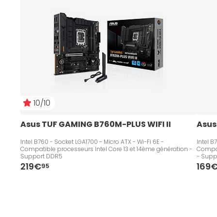
10/10
Asus TUF GAMING B760M-PLUS WIFI II
Asus
Intel B760 - Socket LGA1700 - Micro ATX - Wi-Fi 6E -
Intel B
Compatible processeurs Intel Core 13 et 14ème génération -
Compat
Support DDR5
- Supp
219€
169
95