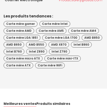
Courrier électronique
ProducSafety@asus.com
Les produits tendances :
Carte mère gamer
Carte mère Intel
Carte mère AMD
Carte mère AM5
Carte mère AM4
Carte mère LGA 1851
Carte mère LGA 1700
AMD B850
AMD B650
AMD B550
AMD X870
Intel B860
Intel B760
Intel Z890
Intel Z790
Carte mère micro ATX
Carte mère mini-ITX
Carte mère ATX
Carte mère WiFi
Meilleures ventes
Produits similaires