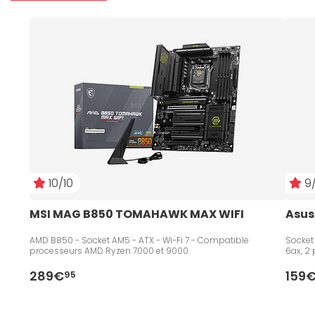
10/10
9/
MSI MAG B850 TOMAHAWK MAX WIFI
Asus
AMD B850 - Socket AM5 - ATX - Wi-Fi 7 - Compatible
Socket
processeurs AMD Ryzen 7000 et 9000
6ax, 2 
289€
159
95