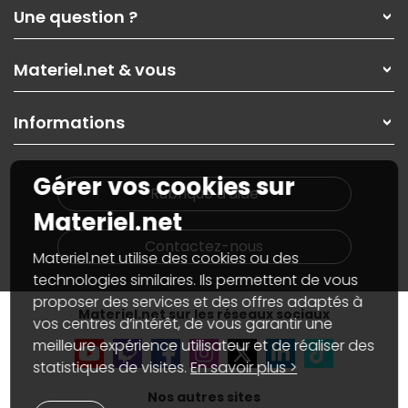
Qui sommes-nous ?
Une question ?
Nos services
Les magasins Materiel.net
Rubrique d'aide / FAQ
Nos solutions pour les pros
Materiel.net & vous
Paiement, livraison
Contactez-nous
Garanties
,
Pack Zen
On répare votre PC portable
SAV, demander un retour
Informations
On rachète votre carte graphique
Informations
PC sur mesure : Votre RDV personnalisé
Guides d'achats et tutoriels
Plan du site
Notre démarche écologique
Gérer vos cookies sur
Nos marques
Materiel.net recrute
Rubrique d'aide
Conditions générales de vente
Notre programme d'affiliation
Materiel.net
Marketplace
Partenariat & Sponsoring
Informations légales
Contactez-nous
Materiel.net utilise des cookies ou des
Données personnelles
et
cookies
Gérer vos cookies
technologies similaires. Ils permettent de vous
Accessibilité : non conforme
proposer des services et des offres adaptés à
Materiel.net sur les réseaux sociaux
vos centres d’intérêt, de vous garantir une
meilleure expérience utilisateur et de réaliser des
statistiques de visites.
En savoir plus >
Nos autres sites