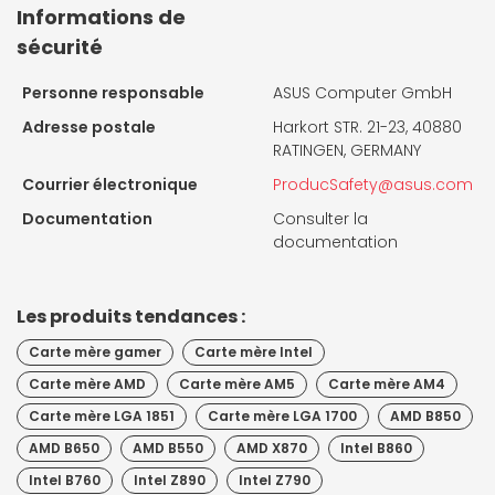
Informations de
sécurité
Personne responsable
ASUS Computer GmbH
Adresse postale
Harkort STR. 21-23, 40880
RATINGEN, GERMANY
Courrier électronique
ProducSafety@asus.com
Documentation
Consulter la
documentation
Les produits tendances :
Carte mère gamer
Carte mère Intel
Carte mère AMD
Carte mère AM5
Carte mère AM4
Carte mère LGA 1851
Carte mère LGA 1700
AMD B850
AMD B650
AMD B550
AMD X870
Intel B860
Intel B760
Intel Z890
Intel Z790