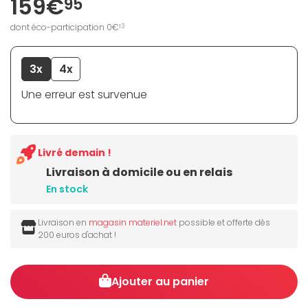
159€
95
dont éco-participation 0€
13
3x
4x
Une erreur est survenue
Livré demain !
Livraison à domicile ou en relais
En stock
Livraison en
magasin materiel.net
possible et offerte dès
200 euros d'achat !
Ajouter au panier