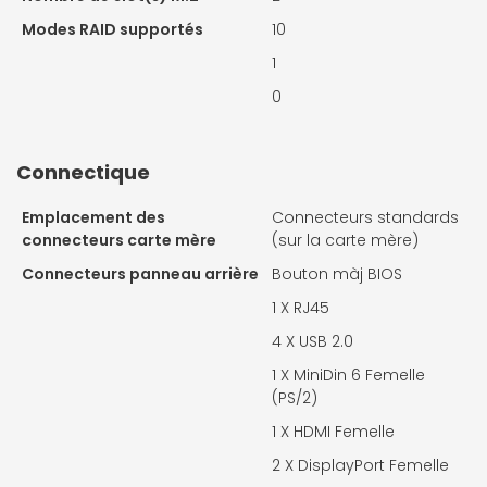
Modes RAID supportés
10
1
0
Connectique
Emplacement des
Connecteurs standards
connecteurs carte mère
(sur la carte mère)
Connecteurs panneau arrière
Bouton màj BIOS
1 X
RJ45
4 X
USB 2.0
1 X
MiniDin 6 Femelle
(PS/2)
1 X
HDMI Femelle
2 X
DisplayPort Femelle