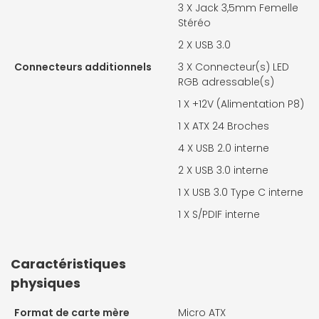
3 X
Jack 3,5mm Femelle
Stéréo
2 X
USB 3.0
Connecteurs additionnels
3 X
Connecteur(s) LED
RGB adressable(s)
1 X
+12V (Alimentation P8)
1 X
ATX 24 Broches
4 X
USB 2.0 interne
2 X
USB 3.0 interne
1 X
USB 3.0 Type C interne
1 X
S/PDIF interne
Caractéristiques
physiques
Format de carte mère
Micro ATX