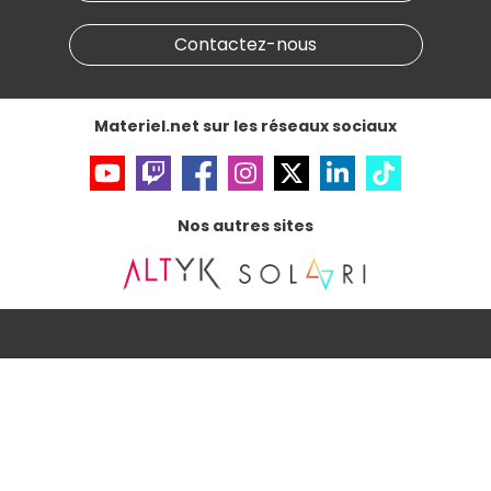
Marketplace
Partenariat & Sponsoring
Informations légales
Contactez-nous
Données personnelles
et
cookies
Gérer vos cookies
Accessibilité : non conforme
Materiel.net sur les réseaux sociaux
Nos autres sites