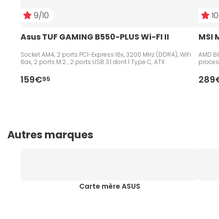
9/10
10
Asus TUF GAMING B550-PLUS Wi-FI II
MSI 
Socket AM4, 2 ports PCI-Express 16x, 3200 MHz (DDR4), WiFi
AMD B8
6ax, 2 ports M.2 , 2 ports USB 3.1 dont 1 Type C, ATX
proces
159€
289
95
Autres marques
Carte mère ASUS