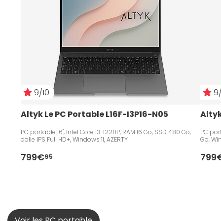
9/10
9/
Altyk Le PC Portable L16F-I3P16-N05
Alty
PC portable 16", Intel Core i3-1220P, RAM 16 Go, SSD 480 Go,
PC port
dalle IPS Full HD+, Windows 11, AZERTY
Go, Win
799€
799
95
Voir les PC portable