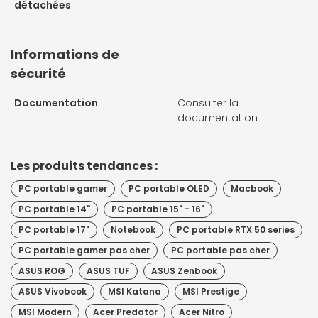
détachées
Informations de
sécurité
Documentation
Consulter la
documentation
Les produits tendances :
PC portable gamer
PC portable OLED
Macbook
PC portable 14"
PC portable 15" - 16"
PC portable 17"
Notebook
PC portable RTX 50 series
PC portable gamer pas cher
PC portable pas cher
ASUS ROG
ASUS TUF
ASUS Zenbook
ASUS Vivobook
MSI Katana
MSI Prestige
MSI Modern
Acer Predator
Acer Nitro