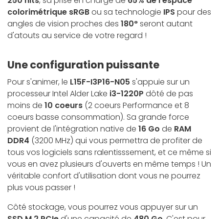
250 nits
, sa prise en charge de
65% de l'espace
colorimétrique sRGB
ou sa technologie
IPS
pour des
angles de vision proches des
180°
seront autant
d'atouts au service de votre regard !
Une configuration puissante
Pour s'animer, le
L15F-I3P16-N05
s'appuie sur un
processeur Intel Alder Lake
i3-1220P
dôté de pas
moins de
10 coeurs
(2 coeurs Performance et 8
coeurs basse consommation). Sa grande force
provient de l'intégration native de
16 Go
de
RAM
DDR4
(3200 MHz) qui vous permettra de profiter de
tous vos logiciels sans ralentisssement, et ce même si
vous en avez plusieurs d'ouverts en même temps ! Un
véritable confort d'utilisation dont vous ne pourrez
plus vous passer !
Côté stockage, vous pourrez vous appuyer sur un
SSD M.2 PCIe
d'une capacité de
480 Go
. C'est pour