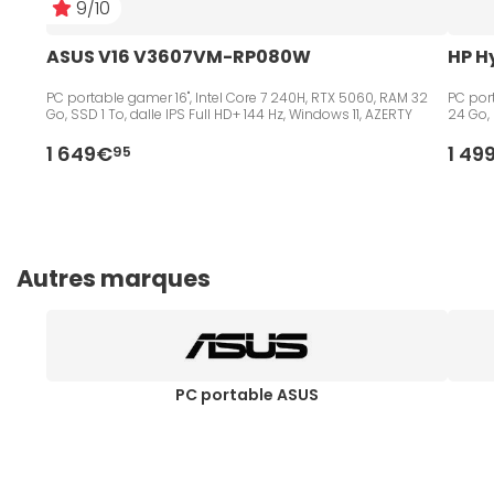
9/10
ASUS V16 V3607VM-RP080W
HP H
PC portable gamer 16", Intel Core 7 240H, RTX 5060, RAM 32
PC port
Go, SSD 1 To, dalle IPS Full HD+ 144 Hz, Windows 11, AZERTY
24 Go, 
1 649€
1 49
95
Autres marques
PC portable ASUS