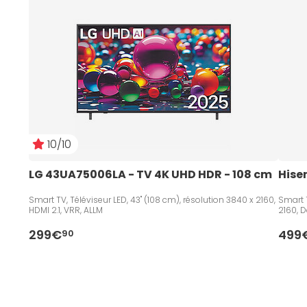
10/10
LG 43UA75006LA - TV 4K UHD HDR - 108 cm   
Hise
Smart TV, Téléviseur LED, 43" (108 cm), résolution 3840 x 2160,
Smart T
HDMI 2.1, VRR, ALLM
2160, D
299€
499
90