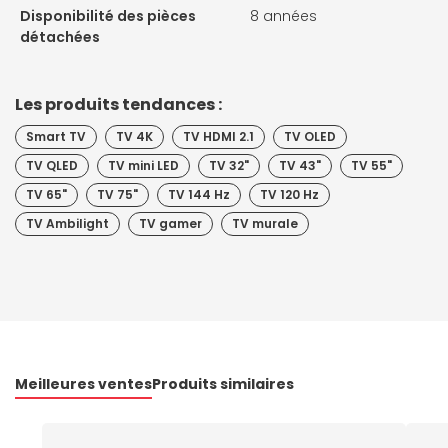
Disponibilité des pièces
8 années
détachées
Les produits tendances :
Smart TV
TV 4K
TV HDMI 2.1
TV OLED
TV QLED
TV mini LED
TV 32"
TV 43"
TV 55"
TV 65"
TV 75"
TV 144 Hz
TV 120 Hz
TV Ambilight
TV gamer
TV murale
Meilleures ventes
Produits similaires