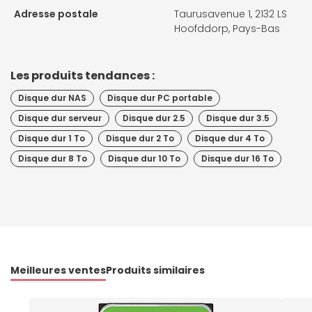
Adresse postale
Taurusavenue 1, 2132 LS
Hoofddorp, Pays-Bas
Les produits tendances :
Disque dur NAS
Disque dur PC portable
Disque dur serveur
Disque dur 2.5
Disque dur 3.5
Disque dur 1 To
Disque dur 2 To
Disque dur 4 To
Disque dur 8 To
Disque dur 10 To
Disque dur 16 To
Meilleures ventes
Produits similaires