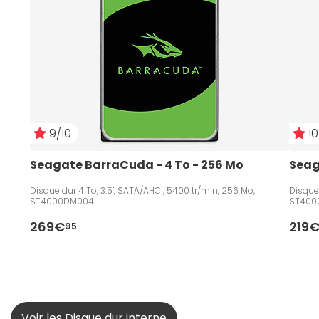
9/10
10
Seagate BarraCuda - 4 To - 256 Mo
Seag
Disque dur 4 To, 3.5", SATA/AHCI, 5400 tr/min, 256 Mo,
Disque 
ST4000DM004
ST400
269€
219
95
Voir les Disque dur interne