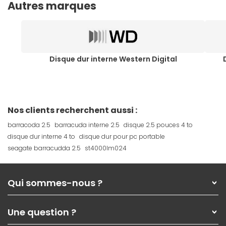
Autres marques
Disque dur interne Western Digital
Nos clients recherchent aussi :
barracoda 2.5
barracuda interne 2.5
disque 2.5 pouces 4 to
disque dur interne 4 to
disque dur pour pc portable
seagate barracudda 2.5
st4000lm024
Qui sommes-nous ?
Qui sommes-nous ?
Une question ?
Nos services