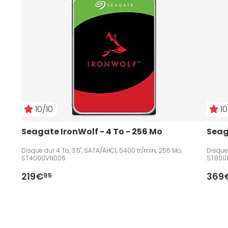
10/10
10
Seagate IronWolf - 4 To - 256 Mo
Seag
Disque dur 4 To, 3.5", SATA/AHCI, 5400 tr/min, 256 Mo,
Disque 
ST4000VN006
ST800
219€
369
95