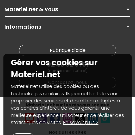
Les magasins Materiel.net
Rubrique d'aide / FAQ
Nos solutions pour les pros
Materiel.net & vous
Paiement, livraison
Contactez-nous
Garanties
,
Pack Zen
On répare votre PC portable
SAV, demander un retour
Informations
On rachète votre carte graphique
Informations
PC sur mesure : Votre RDV personnalisé
Guides d'achats et tutoriels
Plan du site
Notre démarche écologique
Nos marques
Materiel.net recrute
Rubrique d'aide
Conditions générales de vente
Notre programme d'affiliation
Marketplace
Gérer vos cookies sur
Partenariat & Sponsoring
02 40 92 91 91
Informations légales
(numéro non surtaxé)
Données personnelles
et
cookies
Materiel.net
Gérer vos cookies
Contactez-nous
Accessibilité : non conforme
Materiel.net utilise des cookies ou des
technologies similaires. Ils permettent de vous
proposer des services et des offres adaptés à
Materiel.net sur les réseaux sociaux
vos centres d’intérêt, de vous garantir une
meilleure expérience utilisateur et de réaliser des
statistiques de visites.
En savoir plus >
Nos autres sites