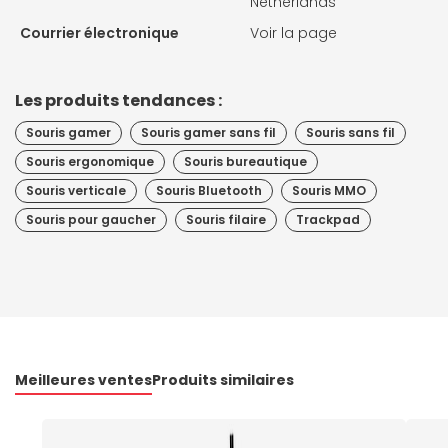
Netherlands
Courrier électronique
Voir la page
Les produits tendances :
Souris gamer
Souris gamer sans fil
Souris sans fil
Souris ergonomique
Souris bureautique
Souris verticale
Souris Bluetooth
Souris MMO
Souris pour gaucher
Souris filaire
Trackpad
Meilleures ventes
Produits similaires