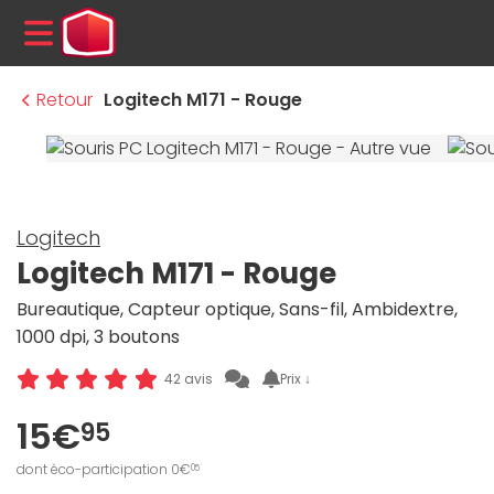
MENU
Retour
Logitech M171 - Rouge
Logitech
Logitech M171 - Rouge
Bureautique, Capteur optique, Sans-fil, Ambidextre,
1000 dpi, 3 boutons
Prix ↓
42 avis
15€
95
dont éco-participation 0€
05