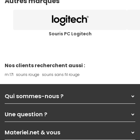
Autres marques
Souris PC Logitech
Nos clients recherchent aussi :
m 171
souris rouge
souris sans fil rouge
Qui sommes-nous ?
Qui sommes-nous ?
Une question ?
Nos services
Les magasins Materiel.net
Rubrique d'aide / FAQ
Nos solutions pour les pros
Materiel.net & vous
Paiement, livraison
Contactez-nous