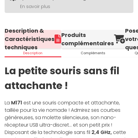
En savoir plus
Description &
Pos
Produits
Caractéristiques
votr
complémentaires
techniques
ques
Description
Compléments
Q
La petite souris sans fil
attachante !
La
M171
est une souris compacte et attachante,
taillée pour la vie nomade ! Admirez ses courbes
généreuses, sa molette silencieuse, son nano-
récepteur USB ultra-discret... et son petit prix !
Disposant de la technologie sans fil
2,4 GHz,
cette