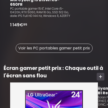
650FR
PC portable gamer 15.6", Intel Core i5-
13420H, RTX 5060, RAM 16 Go, SSD 512 Go,
dalle IPS Full HD 144 Hz, Windows 11, AZERTY
1 149€
95
Voir les PC portables gamer petit prix
Écran gamer petit prix : Chaque outil à
l'écran sans flou
10
iiya
B1 R
Écran PC 23.8", Fast
(FHD), 
SYNC, 