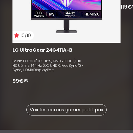
119€
10/10
LG UltraGear 24G411A-B
Écran PC 23.8", IPS, 16:9, 1920 x 1080 (Full
HD), 5 ms, 144 Hz (OC), HDR, FreeSync/G-
Sync, HDMI/DisplayPort
99€
95
Voir les écrans gamer petit prix