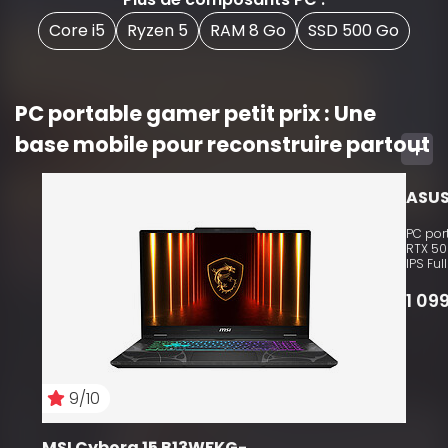
Core i5
Ryzen 5
RAM 8 Go
SSD 500 Go
PC portable gamer petit prix : Une
base mobile pour reconstruire partout
10
ASUS
PC port
RTX 50
IPS Ful
1 09
9/10
MSI Cyborg 15 B13WFKG-