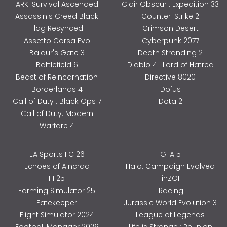
ARK: Survival Ascended
Clair Obscur : Expedition 33
Assassin's Creed Black
Counter-Strike 2
Flag Resynced
Crimson Desert
Assetto Corsa Evo
Cyberpunk 2077
Baldur's Gate 3
Death Stranding 2
Battlefield 6
Diablo 4 : Lord of Hatred
Beast of Reincarnation
Directive 8020
Borderlands 4
Dofus
Call of Duty : Black Ops 7
Dota 2
Call of Duty: Modern
Warfare 4
EA Sports FC 26
GTA 5
Echoes of Aincrad
Halo: Campaign Evolved
F1 25
inZOI
Farming Simulator 25
iRacing
Fatekeeper
Jurassic World Evolution 3
Flight Simulator 2024
League of Legends
Football Manager 2026
Life is Strange : Reunion