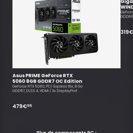
Giga
WIN
GeForc
GDDR6,
319
Asus PRIME GeForce RTX 
5060 8GB GDDR7 OC Edition
GeForce RTX 5060, PCI-Express 16x, 8 Go
GDDR7, DLSS 4, HDMI / 3x DisplayPort
479€
95
Plus de composants PC :