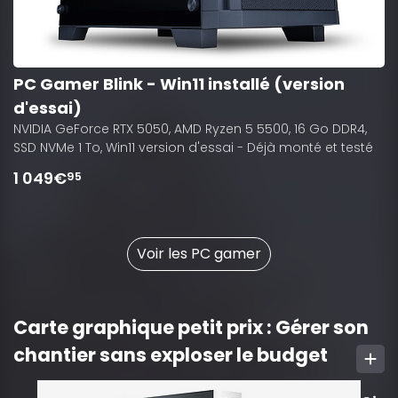
PC Gamer Blink - Win11 installé (version
d'essai)
NVIDIA GeForce RTX 5050, AMD Ryzen 5 5500, 16 Go DDR4,
SSD NVMe 1 To, Win11 version d'essai - Déjà monté et testé
1 049€
95
Voir les PC gamer
Carte graphique petit prix : Gérer son
chantier sans exploser le budget
10