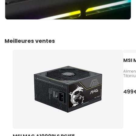
Meilleures ventes
MSI 
Alimen
Titani
499