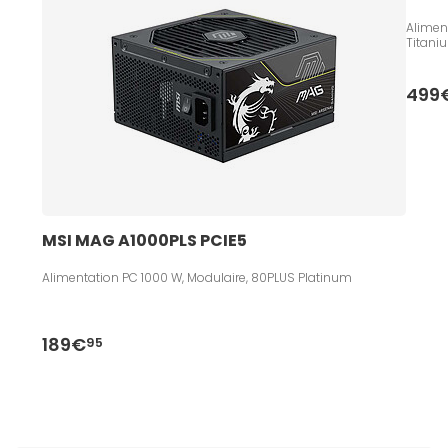
Alimen
Titani
499
MSI MAG A1000PLS PCIE5 
Alimentation PC 1000 W, Modulaire, 80PLUS Platinum
189€
95