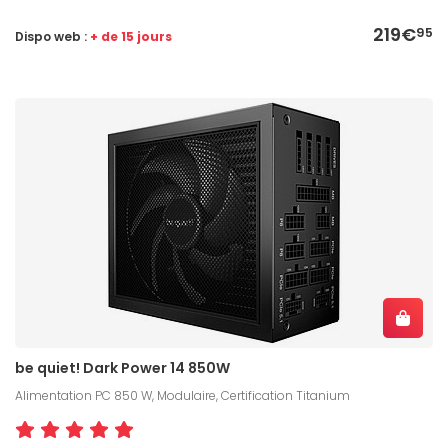
219€
95
Dispo web :
+ de 15 jours
be quiet! Dark Power 14 850W
Alimentation PC 850 W, Modulaire, Certification Titanium