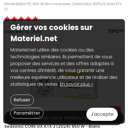
Alimentation PC 850 W, Non modulaire, Certification 80PLUS Gold ATX
3.1
Gérer vos cookies sur
119€
95
Dispo web :
En stock
Materiel.net
Materiel.net utilise des cookies ou des
technologies similaires. Ils permettent de vous
proposer des services et des offres adaptés à
vos centres d’intérêt, de vous garantir une
meilleure expérience utilisateur et de réaliser des
statistiques de visites.
En savoir plus >
Refuser
Paramétrer
J'accepte
Affinez votre recherche
Seasonic CORE GX ATX 3 (2024) 850 W - Blanc