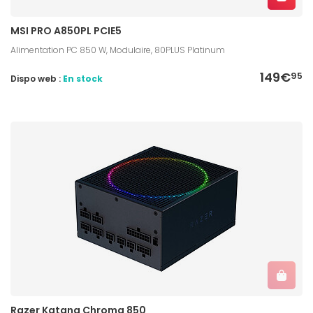
MSI PRO A850PL PCIE5
Alimentation PC 850 W, Modulaire, 80PLUS Platinum
149€
95
Dispo web :
En stock
Razer Katana Chroma 850