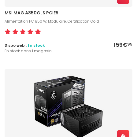
MSI MAG A850GLS PCIE5
Alimentation PC 850 W, Modulaire, Certification Gold
159€
95
Dispo web :
En stock
En stock dans 1 magasin