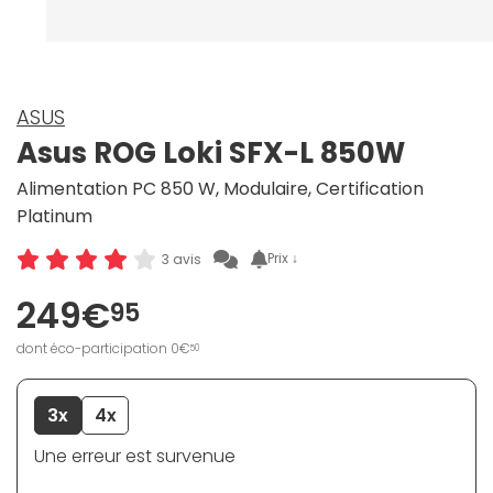
ASUS
Asus ROG Loki SFX-L 850W
Alimentation PC 850 W, Modulaire, Certification
Platinum
Prix ↓
3 avis
249€
95
dont éco-participation 0€
50
3x
4x
Une erreur est survenue