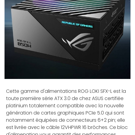
Cette gamme d'alimentations ROG LOKI SFX-L est la
toute première série ATX 3.0 de chez ASUS certifiée
platinium totalement compatible avec la nouvelle
génération de cartes graphiques PCIe 5.0 qui sont
notamment équipées de connecteurs 6+2 pin; elle
est livrée avec le câble 12VHPWR 16 brôches. Ce bloc
d'alimenation vous garantit des performances