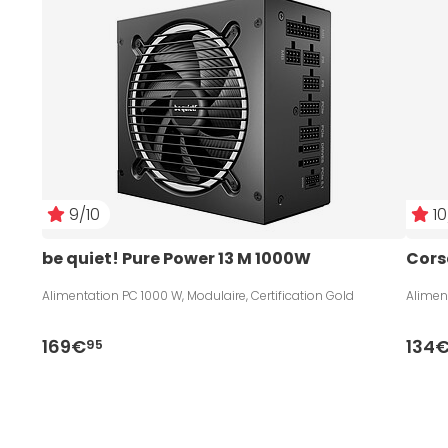
9/10
10
be quiet! Pure Power 13 M 1000W
Cors
Alimentation PC 1000 W, Modulaire, Certification Gold
Aliment
169€
134
95