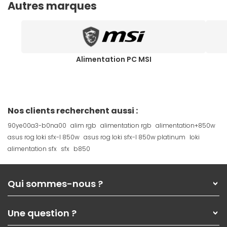
Autres marques
Alimentation PC MSI
Nos clients recherchent aussi :
90ye00a3-b0na00
alim rgb
alimentation rgb
alimentation+850w
asus rog loki sfx-l 850w
asus rog loki sfx-l 850w platinum
loki
alimentation sfx
sfx
b850
Qui sommes-nous ?
Qui sommes-nous ?
Une question ?
Nos services