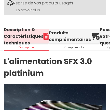
Reprise de vos produits usagés
En savoir plus
Description &
Pos
Produits
Caractéristiques
votr
complémentaires
techniques
ques
Description
Compléments
Q
L'alimentation SFX 3.0
platinium