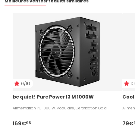
Meilleures ventes
Produits similaires
9/10
10
be quiet! Pure Power 13 M 1000W
Cool
Alimentation PC 1000 W, Modulaire, Certification Gold
Aliment
169€
79€
95