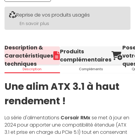
Reprise de vos produits usagés
En savoir plus
Description &
Pos
Produits
Caractéristiques
votr
complémentaires
techniques
ques
Description
Compléments
Q
Une alim ATX 3.1 à haut
rendement !
La série d'alimentations
Corsair RMx
se met à jour en
2024 pour apporter une compatibilité étendue (ATX
3.1 et prise en charge du PCIe 5.1) tout en conservant