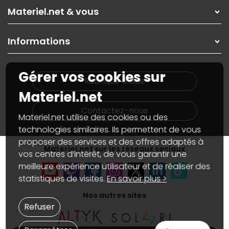
Rubrique d'aide / FAQ
Nos solutions pour les pros
Materiel.net & vous
Paiement, livraison
Contactez-nous
Garanties
,
Pack Zen
On répare votre PC portable
SAV, demander un retour
Informations
On rachète votre carte graphique
Informations
PC sur mesure : Votre RDV personnalisé
Guides d'achats et tutoriels
Plan du site
Notre démarche écologique
Gérer vos cookies sur
Nos marques
Materiel.net recrute
Rubrique d'aide
Conditions générales de vente
Notre programme d'affiliation
Materiel.net
Marketplace
Partenariat & Sponsoring
Informations légales
Contactez-nous
Materiel.net utilise des cookies ou des
Données personnelles
et
cookies
Gérer vos cookies
technologies similaires. Ils permettent de vous
Accessibilité : non conforme
proposer des services et des offres adaptés à
Materiel.net sur les réseaux sociaux
vos centres d’intérêt, de vous garantir une
meilleure expérience utilisateur et de réaliser des
statistiques de visites.
En savoir plus >
Nos autres sites
Refuser