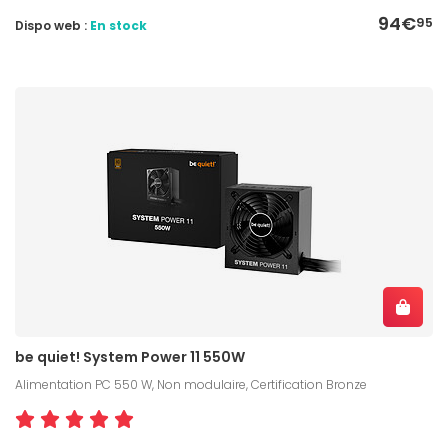
94€
95
Dispo web :
En stock
be quiet! System Power 11 550W
Alimentation PC 550 W, Non modulaire, Certification Bronze