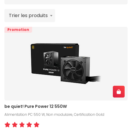
alimentation PC de qualité
pour protéger vos
composants des variations de tension. Pour du
Trier les produits
gaming occasionnel, des applications bureautiques
ou de création légères et du multimédia,
Promotion
l'
alimentation PC de 550 watts
offre un excellent
compromis entre performance, efficacité
énergétique et prix.
be quiet! Pure Power 12 550W
Alimentation PC 550 W, Non modulaire, Certification Gold