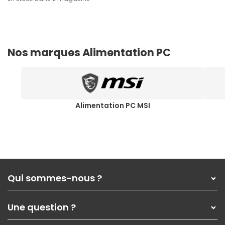
Nos marques Alimentation PC
Alimentation PC MSI
Qui sommes-nous ?
Qui sommes-nous ?
Une question ?
Nos services
Les magasins Materiel.net