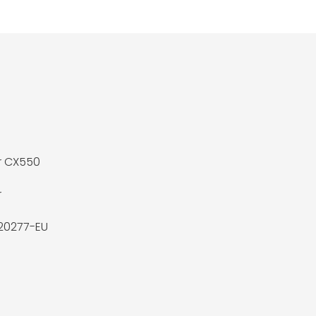
r CX550
r
20277-EU