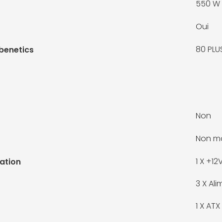
550 W
Oui
80 PLU
benetics
Non
Non mo
1 X
+12V
ation
3 X
Ali
1 X
ATX