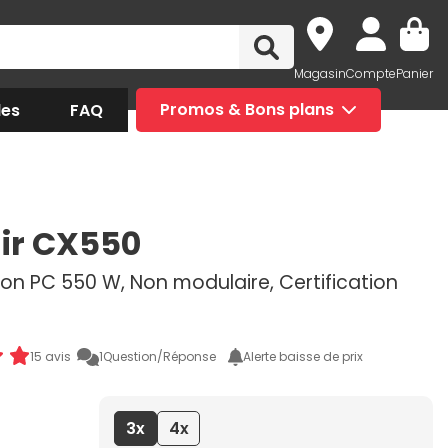
Magasin
Compte
Panier
des
FAQ
Promos & Bons plans
ir CX550
ion PC 550 W, Non modulaire, Certification
15 avis
1
Question/Réponse
Alerte baisse de prix
3x
4x