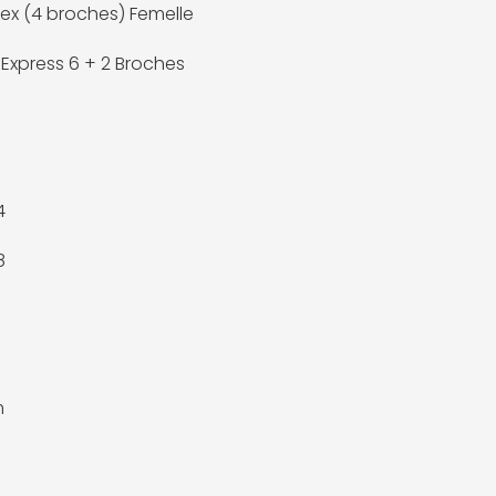
ex (4 broches) Femelle
 Express 6 + 2 Broches
4
8
m