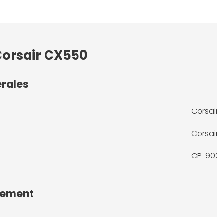
Corsair CX550
érales
Corsai
Corsai
CP-90
dement