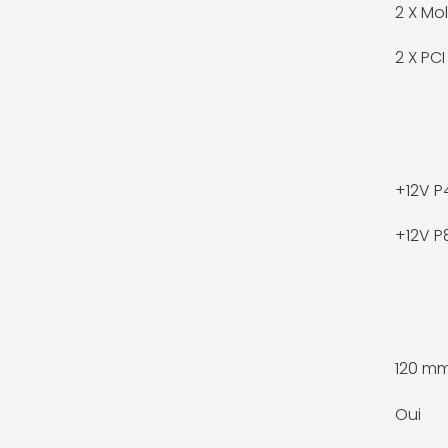
2 X
Mol
2 X
PCI
+12V P
+12V P
120 m
Oui