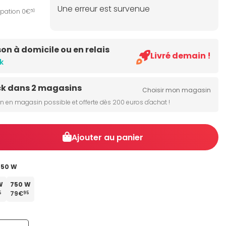
Une erreur est survenue
ipation 0€
50
son à domicile ou en relais
Livré demain !
k
ck dans 2 magasins
Choisir mon magasin
on en magasin possible et offerte dès 200 euros d'achat !
Ajouter au panier
550 W
W
750 W
79€
5
95