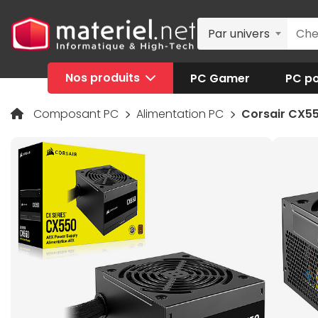
Par univers
Nos produits
PC Gamer
PC po
Composant PC
Alimentation PC
Corsair CX5