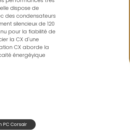
des performances très
elle dispose de
ec des condensateurs
ment silencieux de 120
 pour la fiabilité de
ier la CX d'une
tation CX aborde la
icaité énergéyique
n PC Corsair