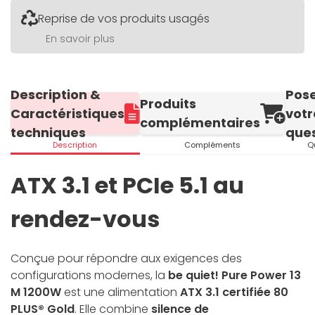
Reprise de vos produits usagés
En savoir plus
Description &
Pos
Produits
Caractéristiques
votr
complémentaires
techniques
ques
Description
Compléments
Q
ATX 3.1 et PCIe 5.1 au
rendez-vous
Conçue pour répondre aux exigences des
configurations modernes, la
be quiet! Pure Power 13
M 1200W
est une alimentation
ATX 3.1 certifiée 80
PLUS® Gold
. Elle combine
silence de