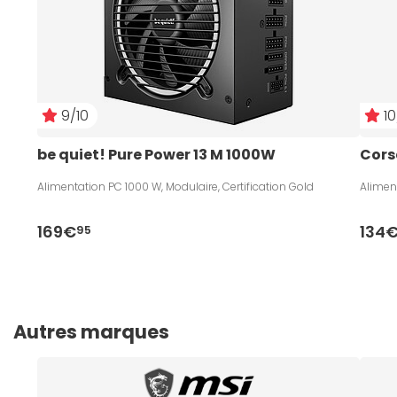
9/10
10
be quiet! Pure Power 13 M 1000W
Cors
Alimentation PC 1000 W, Modulaire, Certification Gold
Aliment
169€
134
95
Autres marques