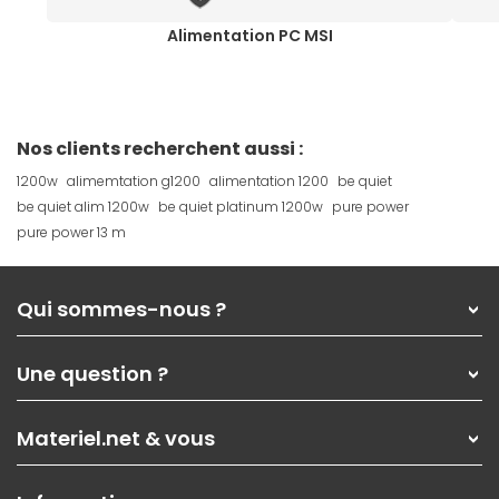
Alimentation PC MSI
Nos clients recherchent aussi :
1200w
alimemtation g1200
alimentation 1200
be quiet
be quiet alim 1200w
be quiet platinum 1200w
pure power
pure power 13 m
Qui sommes-nous ?
Qui sommes-nous ?
Une question ?
Nos services
Les magasins Materiel.net
Rubrique d'aide / FAQ
Nos solutions pour les pros
Materiel.net & vous
Paiement, livraison
Contactez-nous
Garanties
,
Pack Zen
On répare votre PC portable
SAV, demander un retour