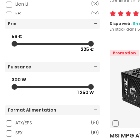
Certification
(13)
Lian Li
(13)
MSI
(19)
Prix
Seasonic
Dispo web :
En 
En stock dans 
(4)
Thermalright
56 €
(1)
Thermaltake
225 €
Promotion
Puissance
300 W
1 250 W
Format Alimentation
(81)
ATX/EPS
(10)
SFX
MSI MPG A