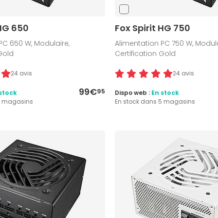
 HG 650
Fox Spirit HG 750
PC 650 W, Modulaire,
Alimentation PC 750 W, Modula
 Gold
Certification Gold
24 avis
24 avis
99€
95
stock
Dispo web :
En stock
5 magasins
En stock dans 5 magasins