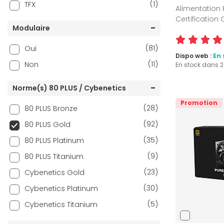
(1)
TFX
Alimentation 
Certification
Modulaire
(81)
Oui
Dispo web :
En 
(11)
Non
En stock dans 
Norme(s) 80 PLUS / Cybenetics
Promotion
(28)
80 PLUS Bronze
(92)
80 PLUS Gold
(35)
80 PLUS Platinum
(9)
80 PLUS Titanium
(23)
Cybenetics Gold
(30)
Cybenetics Platinum
(5)
Cybenetics Titanium