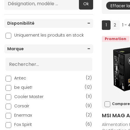
Ok
Effacer l
Disponibilité
(current)
1
2
1 - 
Uniquement les produits en stock
Promotion
Marque
(2)
Antec
(12)
be quiet!
(11)
Cooler Master
Compare
(9)
Corsair
MSI MAG A
(2)
Enermax
(6)
Fox Spirit
Alimentation 