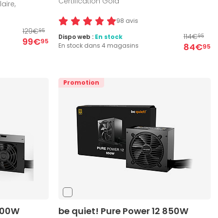
Certification Gold
aire,
98 avis
129€
95
114€
Dispo web :
En stock
95
99€
95
84€
En stock dans 4 magasins
95
Promotion
 300W
be quiet! Pure Power 12 850W