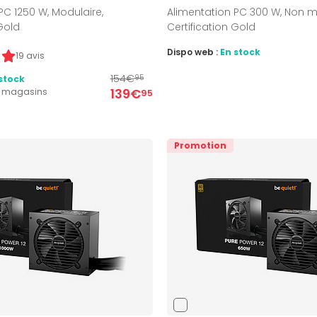
PC 1250 W, Modulaire,
Alimentation PC 300 W, Non m
 Gold
Certification Gold
Dispo web :
En stock
19 avis
154€
stock
95
139€
2 magasins
95
Promotion