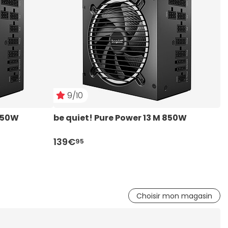
9/10
 750W
be quiet! Pure Power 13 M 850W
C
139€
1
95
Choisir mon magasin