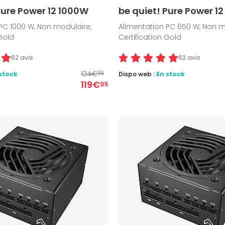
Pure Power 12 1000W
be quiet! Pure Power 1
PC 1000 W, Non modulaire,
Alimentation PC 650 W, Non m
 Gold
Certification Gold
62 avis
62 avis
124€
stock
Dispo web :
En stock
95
119€
95