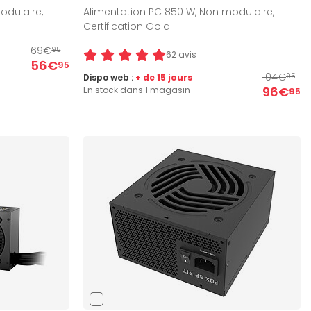
odulaire,
Alimentation PC 850 W, Non modulaire,
Certification Gold
69€
95
62 avis
56€
95
104€
Dispo web :
+ de 15 jours
95
96€
En stock dans 1 magasin
95