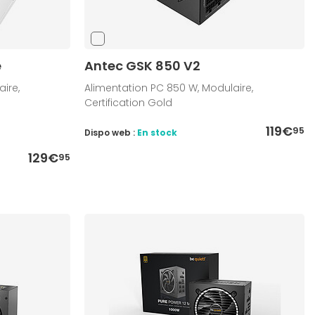
e
Antec GSK 850 V2
ire,
Alimentation PC 850 W, Modulaire,
Certification Gold
119€
95
Dispo web :
En stock
129€
95