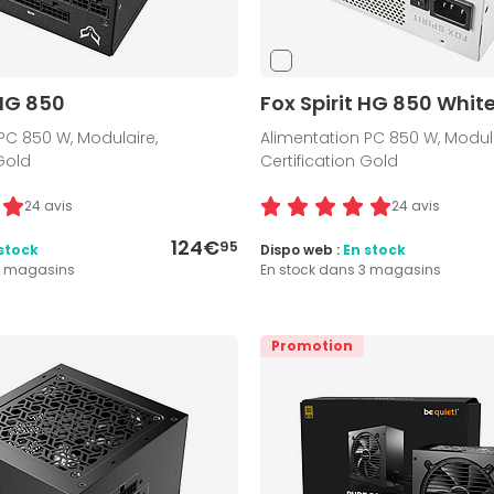
 HG 850
Fox Spirit HG 850 Whit
PC 850 W, Modulaire,
Alimentation PC 850 W, Modula
 Gold
Certification Gold
24 avis
24 avis
124€
95
stock
Dispo web :
En stock
6 magasins
En stock dans 3 magasins
Promotion