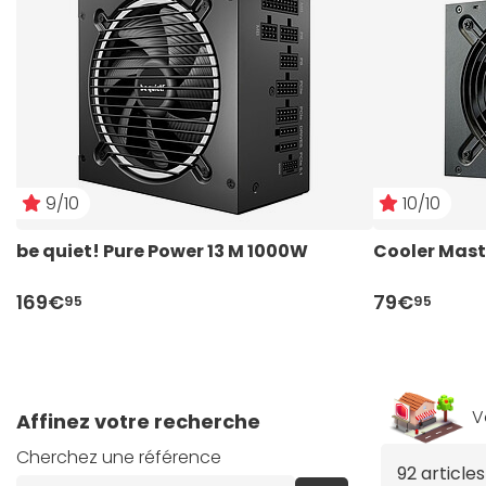
9/10
10/10
be quiet! Pure Power 13 M 1000W
Cooler Mast
169€
79€
95
95
V
Affinez votre recherche
Cherchez une référence
92 article