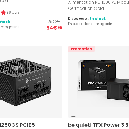
 Gold
Alimentation PC 1000 W, Modul
Certification Gold
98 avis
Dispo web :
En stock
129€
stock
95
En stock dans 1 magasin
94€
5 magasins
95
Promotion
1250GS PCIE5
be quiet! TFX Power 3