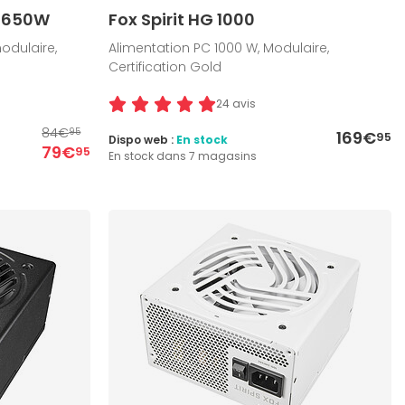
2 650W
Fox Spirit HG 1000
odulaire,
Alimentation PC 1000 W, Modulaire,
Certification Gold
24 avis
84€
95
169€
95
Dispo web :
En stock
79€
95
En stock dans 7 magasins