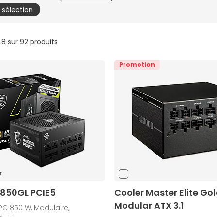
a sélection
48 sur 92 produits
Promotion
r
850GL PCIE5
Cooler Master Elite Gol
Modular ATX 3.1
PC 850 W, Modulaire,