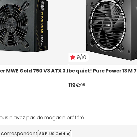
9/10
er MWE Gold 750 V3 ATX 3.1
be quiet! Pure Power 13 M
119€
95
ous n'avez pas de magasin préféré
s correspondant
80 PLUS Gold