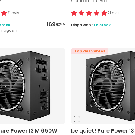
 Gold
Certification Gold
21 avis
21 avis
169€
95
stock
Dispo web :
En stock
1 magasin
Top des ventes
Pure Power 13 M 650W
be quiet! Pure Power 1