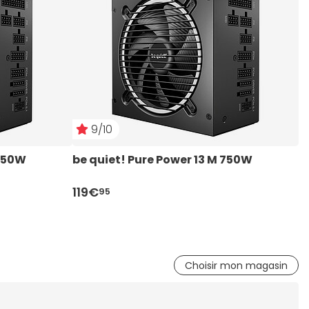
9/10
 850W
be quiet! Pure Power 13 M 750W
b
119€
1
95
Choisir mon magasin