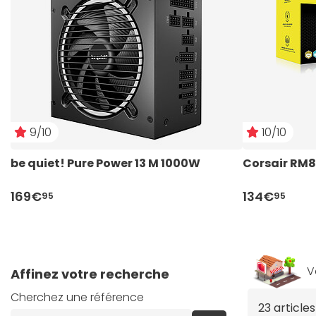
9/10
10/10
be quiet! Pure Power 13 M 1000W
Corsair RM8
169€
134€
95
95
V
Affinez votre recherche
Cherchez une référence
23 article