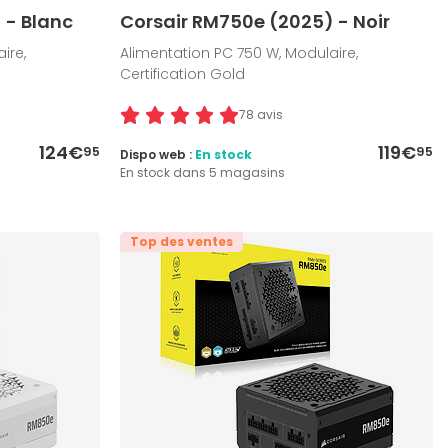
 - Blanc
Corsair RM750e (2025) - Noir
ire,
Alimentation PC 750 W, Modulaire,
Certification Gold
78 avis
124€
119€
95
95
Dispo web :
En stock
En stock dans 5 magasins
Top des ventes