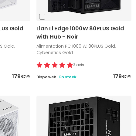
LUS Gold
Lian Li Edge 1000W 80PLUS Gold
with Hub - Noir
S Gold,
Alimentation PC 1000 W, 80PLUS Gold,
Cybenetics Gold
3 avis
179€
179€
95
95
Dispo web :
En stock