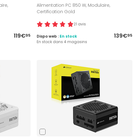
ire,
Alimentation PC 850 W, Modulaire,
Certification Gold
21 avis
119€
139€
95
95
Dispo web :
En stock
En stock dans 4 magasins