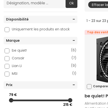
Ok
Effacer l
Disponibilité
1 - 23 sur 23
Uniquement les produits en stock
Top des ven
Marque
(6)
be quiet!
(7)
Corsair
(9)
Lian Li
(1)
MSI
Prix
Compare
79 €
be quiet! 
Alimentation 
215 €