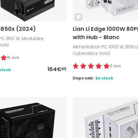
M850x (2024)
Lian Li Edge 1000W 80P
with Hub - Blanc
PC 850 W, Modulaire,
 Gold
Alimentation PC 1000 W, 80PLU
Cybenetics Gold
16 avis
3 avis
164€
95
stock
Dispo web :
En stock