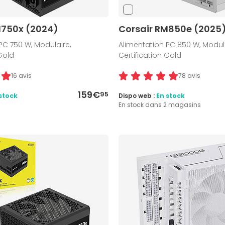
M750x (2024)
Corsair RM850e (2025)
PC 750 W, Modulaire,
Alimentation PC 850 W, Modula
 Gold
Certification Gold
16 avis
78 avis
159€
95
stock
Dispo web :
En stock
En stock dans 2 magasins