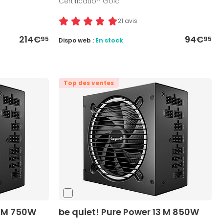
Certification Gold
21 avis
214€
94€
95
95
Dispo web :
En stock
Top des ventes
3 M 750W
be quiet! Pure Power 13 M 850W