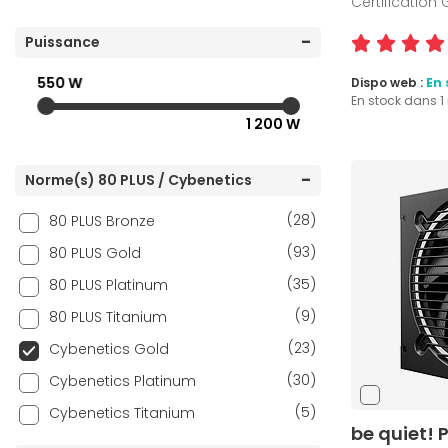
Certification
Puissance
550 W
Dispo web :
En 
En stock dans 
1 200 W
Norme(s) 80 PLUS / Cybenetics
(28)
80 PLUS Bronze
(93)
80 PLUS Gold
(35)
80 PLUS Platinum
(9)
80 PLUS Titanium
(23)
Cybenetics Gold
(30)
Cybenetics Platinum
(5)
Cybenetics Titanium
be quiet! 