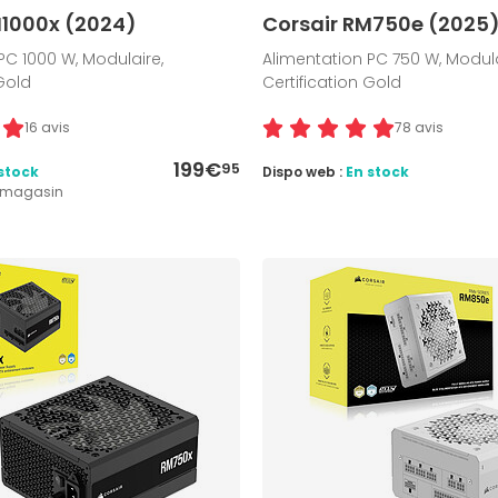
M1000x (2024)
Corsair RM750e (2025)
PC 1000 W, Modulaire,
Alimentation PC 750 W, Modula
 Gold
Certification Gold
16 avis
78 avis
199€
95
stock
Dispo web :
En stock
1 magasin