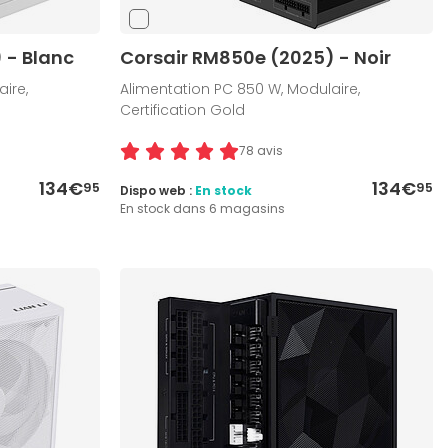
 - Blanc
Corsair RM850e (2025) - Noir
ire,
Alimentation PC 850 W, Modulaire,
Certification Gold
78 avis
134€
134€
95
95
Dispo web :
En stock
En stock dans 6 magasins