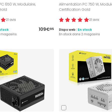
PC 650 W, Modulaire,
Alimentation PC 750 W, Modula
 Gold
Certification Gold
21 avis
21 avis
109€
95
stock
Dispo web :
En stock
2 magasins
En stock dans 2 magasins