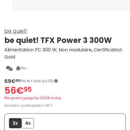
be quiet!
be quiet! TFX Power 3 300W
Alimentation PC 300 W, Non modulaire, Certification
Gold
Prix ↓
69€
95
Prix le + bas sur 30j
56€
95
Prix promo jusqu'au 31/08 inclus
dont éco-participation 0€
13
3x
4x