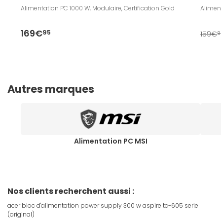
Alimentation PC 1000 W, Modulaire, Certification Gold
Aliment
169€
95
159€
9
Autres marques
Alimentation PC MSI
Nos clients recherchent aussi :
acer bloc d'alimentation power supply 300 w aspire tc-605 serie
(original)