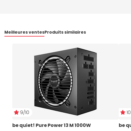
Meilleures ventes
Produits similaires
9/10
10
be quiet! Pure Power 13 M 1000W
be q