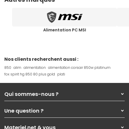
Alimentation PC MSI
Nos clients recherchent aussi :
850
alim
alimentation
alimentation corsair 850w platinum
fox spirit hg 850 80 plus gold
plati
Qui sommes-nous ?
Qui sommes-nous ?
Une question ?
Nos services
Les magasins Materiel.net
Rubrique d'aide / FAQ
Nos solutions pour les pros
Materiel.net & vous