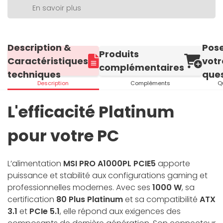
En savoir plus
Description &
Pos
Produits
Caractéristiques
votr
complémentaires
techniques
ques
Description
Compléments
Q
L'efficacité Platinum
pour votre PC
L’alimentation
MSI PRO A1000PL PCIE5
apporte
puissance et stabilité aux configurations gaming et
professionnelles modernes. Avec ses
1000 W
, sa
certification
80 Plus Platinum
et sa compatibilité
ATX
3.1
et
PCIe 5.1
, elle répond aux exigences des