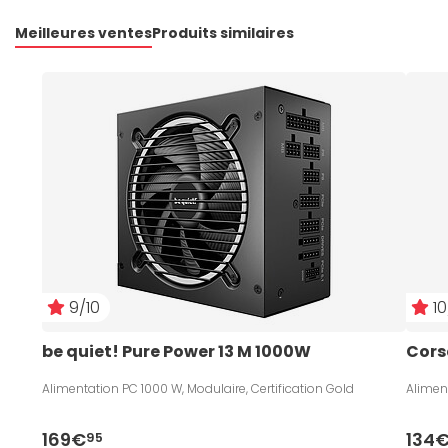
Meilleures ventes
Produits similaires
9/10
10
be quiet! Pure Power 13 M 1000W
Cors
Alimentation PC 1000 W, Modulaire, Certification Gold
Aliment
169€
134
95